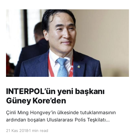
INTERPOL’ün yeni başkanı
Güney Kore’den
Çinli Mıng Hongvey’in ülkesinde tutuklanmasının
ardından boşalan Uluslararası Polis Teşkilatı
(INTERPOL) Başkanlığına Güney Koreli Kim Jong Yang
21 Kas 2018
1 min read
seçildi. INTERPOL Genel Kurulu’nun Dubai’deki