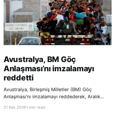
Avustralya, BM Göç
Anlaşması’nı imzalamayı
reddetti
Avustralya, Birleşmiş Milletler (BM) Göç
Anlaşması’nı imzalamayı reddederek, Aralık
ayında Fas’ta düzenlenecek olan uluslararası
21 Kas 2018
1 min read
konferansta BM üyesi ülkeler tarafından
imzalanması beklenen Küresel Göç
Sözleşmesi’ne katılmayacağını açıklayan
ülkelerin yer aldığı uzun listeye dahil oldu.