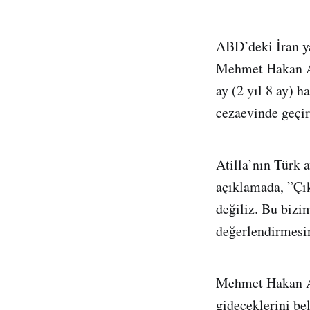
ABD’deki İran y
Mehmet Hakan At
ay (2 yıl 8 ay) h
cezaevinde geçir
Atilla’nın Türk 
açıklamada, ”Çı
değiliz. Bu bizim
değerlendirmesi
Mehmet Hakan Ati
gideceklerini be