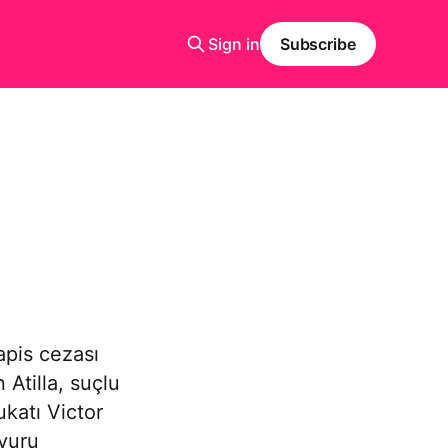
Sign in
Subscribe
apis cezası
Atilla, suçlu
ukatı Victor
şvuru