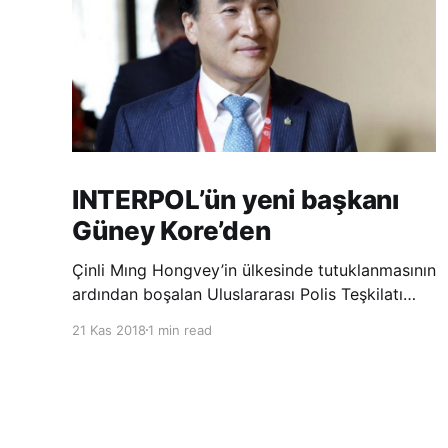
INTERPOL’ün yeni başkanı
Güney Kore’den
Çinli Mıng Hongvey’in ülkesinde tutuklanmasının
ardından boşalan Uluslararası Polis Teşkilatı
(INTERPOL) Başkanlığına Güney Koreli Kim
21 Kas 2018
1 min read
Jong Yang seçildi. INTERPOL Genel Kurulu’nun
Dubai’deki toplantısında yapılan seçimde,
oyların 3’te 2’sini kazanan Kim, teşkilatın yeni