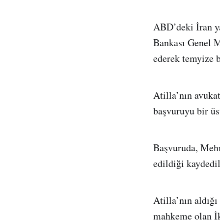
ABD’deki İran ya
Bankası Genel M
ederek temyize 
Atilla’nın avuka
başvuruyu bir ü
Başvuruda, Mehme
edildiği kaydedi
Atilla’nın aldığı
mahkeme olan İk