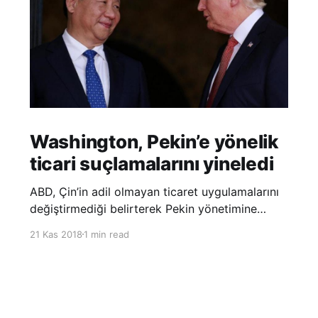
Washington, Pekin’e yönelik
ticari suçlamalarını yineledi
ABD, Çin’in adil olmayan ticaret uygulamalarını
değiştirmediği belirterek Pekin yönetimine
yönelik suçlamalarını yineledi. ABD Ticaret
21 Kas 2018
1 min read
Temsilciliği’nin Çin’in fikri mülkiyet ve teknoloji
transfer politikalarına dair hazırladığı ‘Section
301’ adlı soruşturma raporunun güncellenmiş
halinde