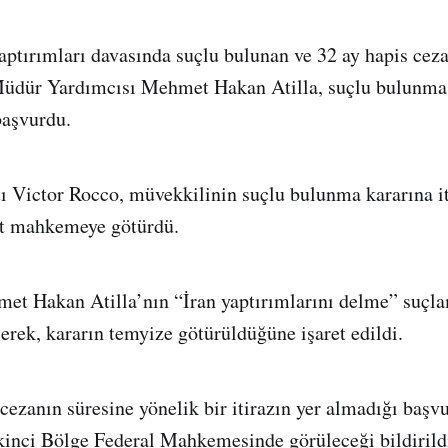
ptırımları davasında suçlu bulunan ve 32 ay hapis ceza
üdür Yardımcısı Mehmet Hakan Atilla, suçlu bulunma k
başvurdu.
tı Victor Rocco, müvekkilinin suçlu bulunma kararına iti
st mahkemeye götürdü.
t Hakan Atilla’nın “İran yaptırımlarını delme” suçla
lerek, kararın temyize götürüldüğüne işaret edildi.
 cezanın süresine yönelik bir itirazın yer almadığı başv
inci Bölge Federal Mahkemesinde görüleceği bildirild