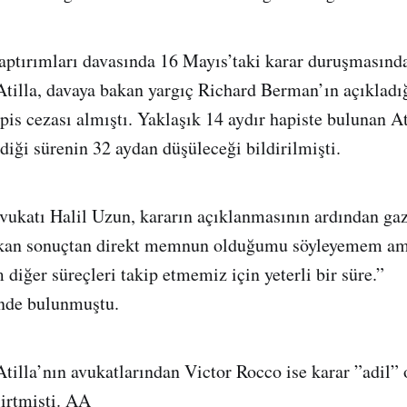
aptırımları davasında 16 Mayıs’taki karar duruşmasınd
illa, davaya bakan yargıç Richard Berman’ın açıkladığ
apis cezası almıştı. Yaklaşık 14 aydır hapiste bulunan At
diği sürenin 32 aydan düşüleceği bildirilmişti.
avukatı Halil Uzun, kararın açıklanmasının ardından gaz
kan sonuçtan direkt memnun olduğumu söyleyemem ama
 diğer süreçleri takip etmemiz için yeterli bir süre.”
nde bulunmuştu.
lla’nın avukatlarından Victor Rocco ise karar ”adil” 
lirtmişti. AA