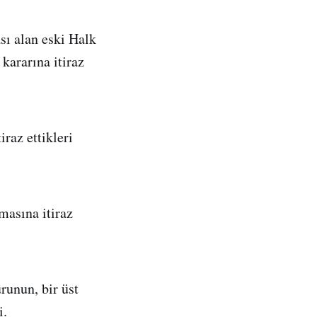
sı alan eski Halk
ararına itiraz
raz ettikleri
masına itiraz
urunun, bir üst
i.