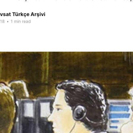
vsat Türkçe Arşivi
018
•
1 min read