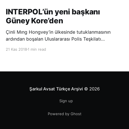
INTERPOL’ün yeni başkanı
Güney Kore’den
Çinli Mıng Hongvey’in ülkesinde tutuklanmasının
ardından boşalan Uluslararası Polis Teşkilatı
(INTERPOL) Başkanlığına Güney Koreli Kim Jong Yang
21 Kas 2018
1 min read
seçildi. INTERPOL Genel Kurulu’nun Dubai’deki
toplantısında yapılan seçimde, oyların 3’te 2’sini
kazanan Kim, teşkilatın yeni
Şarkul Avsat Türkçe Arşivi
© 2026
Sign up
Powered by Ghost