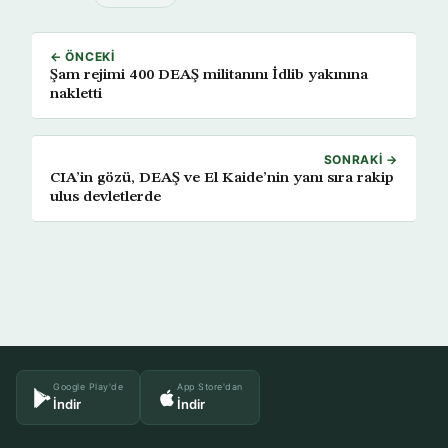
← ÖNCEKI
Şam rejimi 400 DEAŞ militanını İdlib yakınına
nakletti
SONRAKI →
CIA’in gözü, DEAŞ ve El Kaide’nin yanı sıra rakip
ulus devletlerde
Google Play'de
App Store'dan
İndir
İndir