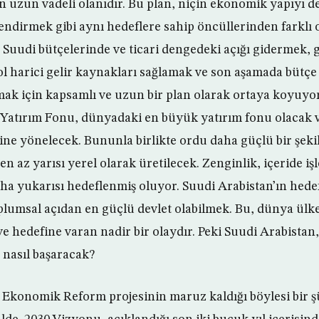
n uzun vadeli olanıdır. Bu plan, niçin ekonomik yapıyı de
endirmek gibi aynı hedeflere sahip öncüllerinden farklı 
 Suudi bütçelerinde ve ticari dengedeki açığı gidermek,
l harici gelir kaynakları sağlamak ve son aşamada bütçe
mak için kapsamlı ve uzun bir plan olarak ortaya koyuyo
 Yatırım Fonu, dünyadaki en büyük yatırım fonu olacak 
esine yönelecek. Bununla birlikte ordu daha güçlü bir şe
 en az yarısı yerel olarak üretilecek. Zenginlik, içeride iş
ha yukarısı hedeflenmiş oluyor. Suudi Arabistan’ın hede
toplumsal açıdan en güçlü devlet olabilmek. Bu, dünya ül
ve hedefine varan nadir bir olaydır. Peki Suudi Arabistan,
 nasıl başaracak?
i Ekonomik Reform projesinin maruz kaldığı böylesi bir ş