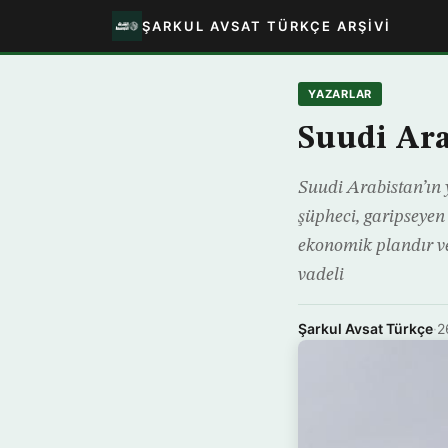
ŞARKUL AVSAT TÜRKÇE ARŞIVI
YAZARLAR
Suudi Ara
Suudi Arabistan’ın 
şüpheci, garipseyen
ekonomik plandır ve
vadeli
Şarkul Avsat Türkçe
·
2