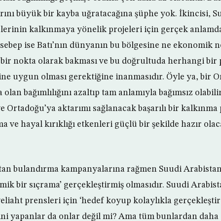
ını büyük bir kayba uğratacağına şüphe yok. İkincisi, S
elerinin kalkınmaya yönelik projeleri için gerçek anlamda
sebep ise Batı’nın dünyanın bu bölgesine ne ekonomik n
 bir nokta olarak bakması ve bu doğrultuda herhangi bir 
e uygun olması gerektiğine inanmasıdır. Öyle ya, bir O
a olan bağımlılığını azaltıp tam anlamıyla bağımsız olabil
 Ortadoğu’ya aktarımı sağlanacak başarılı bir kalkınma p
 ve hayal kırıklığı etkenleri güçlü bir şekilde hazır ola
tan bulandırma kampanyalarına rağmen Suudi Arabistan’
mik bir sıçrama’ gerçekleştirmiş olmasıdır. Suudi Arabista
liaht prensleri için ‘hedef koyup kolaylıkla gerçekleşti
sini yapanlar da onlar değil mi? Ama tüm bunlardan daha 