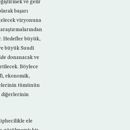
ğiştirmek ve gelir
olarak başarı
 gelecek vizyonuna
 araştırmalarından
r. Hedefler büyük,
ve büyük Suudi
kilde donanacak ve
letilecek. Böylece
fi, ekonomik,
kelerinin tümünün
 diğerlerinin
üphecilikle ele