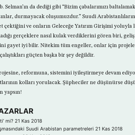
Selman’ın da dediği gibi “Bizim çabalarımızı baltalamak
şsınlar, durmayacak oluşumuzdur.” Suudi Arabistanlılar
 çektiğini ve onların Geleceğe Yatırım Girişimi yoluyla l
dığı gerçeklere nasıl kulak verdiklerini gören biri, geli
 gayet iyi bilir. Nitekim tüm engeller, onlar için projele
çalıştıkları güçten başka bir şey değildir.
rojesine, reformuna, sistemini iyileştirmeye devam ediyo
tlarının kolları yorulacak. Şüpheciler ne düşünürse düş
ın yapsın!
 YAZARLAR
i’ mi?
21 Kas 2018
şmasındaki Suudi Arabistan parametreleri
21 Kas 2018