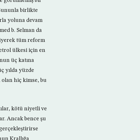
de görülmemiş bir
 Bununla birlikte
arla yoluna devam
mmed b. Selman da
iyerek tüm reform
etrol ülkesi için en
bunun üç katına
üç yılda yüzde
ı olan hiç kimse, bu
lar, kötü niyetli ve
var. Ancak bence şu
gerçekleştirirse
unun Krallığa