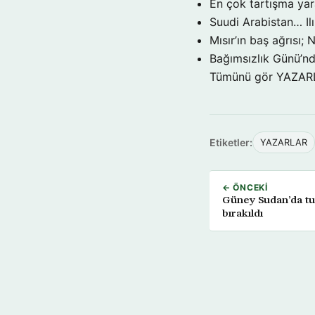
En çok tartışma yar
Suudi Arabistan… Ilı
Mısır’ın baş ağrısı; 
Bağımsızlık Günü’nd
Tümünü gör YAZA
Etiketler:
YAZARLAR
← ÖNCEKI
Güney Sudan’da tut
bırakıldı