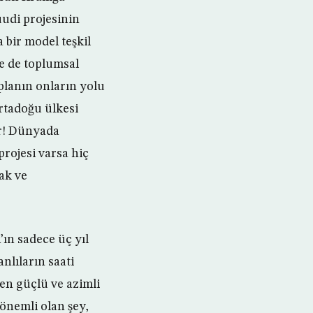
uudi projesinin
 bir model teşkil
e de toplumsal
planın onların yolu
rtadoğu ülkesi
ir! Dünyada
rojesi varsa hiç
cak ve
ın sadece üç yıl
nlıların saati
ren güçlü ve azimli
önemli olan şey,