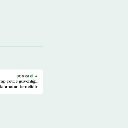
SONRAKI →
p çevre güvenliği,
kınmanın temelidir