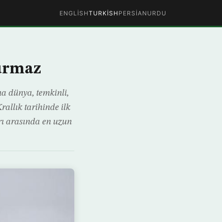
ENGLISH
TURKISH
PERSIAN
URDU
durmaz
na dünya, temkinli,
allık tarihinde ilk
rı arasında en uzun