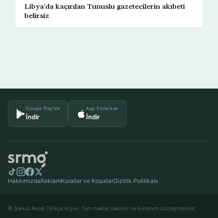
Libya’da kaçırılan Tunuslu gazetecilerin akıbeti
belirsiz
Google Play'de
App Store'dan
İndir
İndir
Hakkımızda
Reklam
Kurallar ve Koşullar
Gizlilik Politikası
© Şarkul Avsat Türkçe Arşivi. Tüm haklar saklıdır ve kullanım sözleşmesine