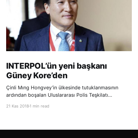
INTERPOL’ün yeni başkanı
Güney Kore’den
Çinli Mıng Hongvey’in ülkesinde tutuklanmasının
ardından boşalan Uluslararası Polis Teşkilatı
(INTERPOL) Başkanlığına Güney Koreli Kim Jong Yang
21 Kas 2018
1 min read
seçildi. INTERPOL Genel Kurulu’nun Dubai’deki
toplantısında yapılan seçimde, oyların 3’te 2’sini
kazanan Kim, teşkilatın yeni