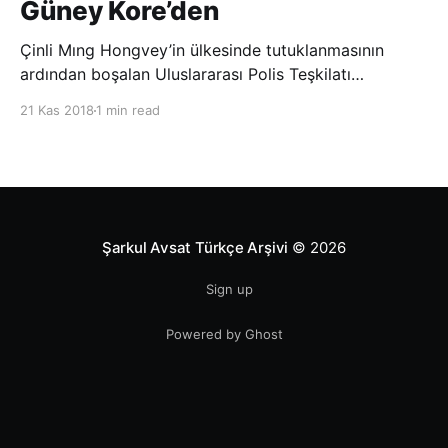
Güney Kore’den
Çinli Mıng Hongvey’in ülkesinde tutuklanmasının
ardından boşalan Uluslararası Polis Teşkilatı
(INTERPOL) Başkanlığına Güney Koreli Kim Jong Yang
21 Kas 2018
1 min read
seçildi. INTERPOL Genel Kurulu’nun Dubai’deki
toplantısında yapılan seçimde, oyların 3’te 2’sini
kazanan Kim, teşkilatın yeni
Şarkul Avsat Türkçe Arşivi
© 2026
Sign up
Powered by Ghost