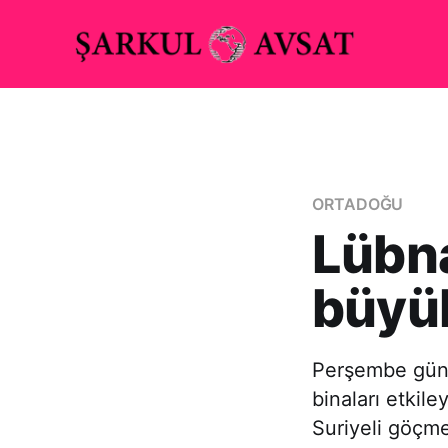
ORTADOĞU
Lübna
büyük
Perşembe günü 
binaları etkile
Suriyeli göçme