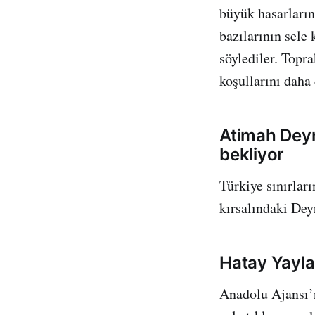
büyük hasarların 
bazılarının sele
söylediler. Topr
koşullarını daha 
Atimah Deyr
bekliyor
Türkiye sınırlar
kırsalındaki Dey
Hatay Yayl
Anadolu Ajansı’n