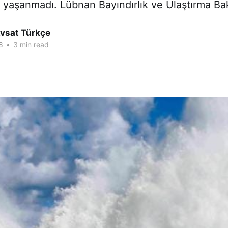
ı yaşanmadı. Lübnan Bayındırlık ve Ulaştırma Ba
Avsat Türkçe
8
•
3 min read