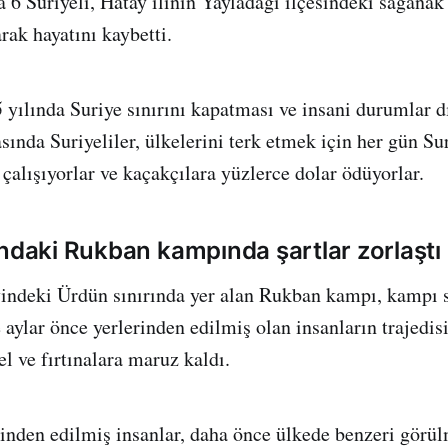
da 6 Suriyeli, Hatay ilinin Yayladağı ilçesindeki sağanak
rak hayatını kaybetti.
 yılında Suriye sınırını kapatması ve insani durumlar dı
ında Suriyeliler, ülkelerini terk etmek için her gün Su
çalışıyorlar ve kaçakçılara yüzlerce dolar ödüyorlar.
ındaki Rukban kampında şartlar zorlaştı
indeki Ürdün sınırında yer alan Rukban kampı, kampı s
 aylar önce yerlerinden edilmiş olan insanların trajedis
sel ve fırtınalara maruz kaldı.
inden edilmiş insanlar, daha önce ülkede benzeri görü