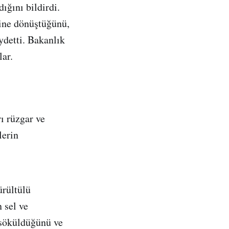
ığını bildirdi.
rine dönüştüğünü,
aydetti. Bakanlık
lar.
ı rüzgar ve
lerin
ürültülü
n sel ve
 söküldüğünü ve