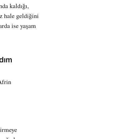
nda kaldığı,
z hale geldiğini
arda ise yaşam
rdım
Afrin
girmeye