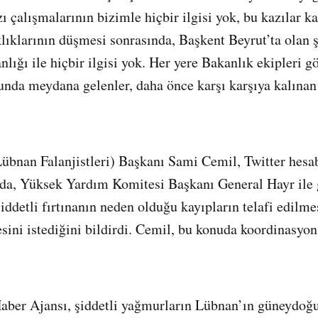
ı çalışmalarının bizimle hiçbir ilgisi yok, bu kazılar k
klıklarının düşmesi sonrasında, Başkent Beyrut’ta olan ş
nlığı ile hiçbir ilgisi yok. Her yere Bakanlık ekipleri 
unda meydana gelenler, daha önce karşı karşıya kalınan
Lübnan Falanjistleri) Başkanı Sami Cemil, Twitter hesa
ada, Yüksek Yardım Komitesi Başkanı General Hayr ile
iddetli fırtınanın neden olduğu kayıpların telafi edilm
sini istediğini bildirdi. Cemil, bu konuda koordinasyo
aber Ajansı, şiddetli yağmurların Lübnan’ın güneydoğ