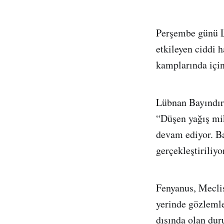
Perşembe günü Lü
etkileyen ciddi h
kamplarında için
Lübnan Bayındırl
“Düşen yağış mik
devam ediyor. Ba
gerçekleştiriliyo
Fenyanus, Meclis
yerinde gözleml
dışında olan dur