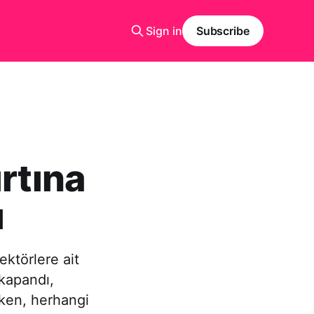
Sign in
Subscribe
rtına
ı
ektörlere ait
 kapandı,
rken, herhangi