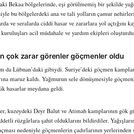
aki Bekaa bölgelerinde, eşi görülmemiş bir şekilde yağd
iyle bu bölgelerdeki ana ve tali yolların çamur nehirle
larda ve seralarda ciddi hasar ve zararlara yol açtığını k
 kuruluşları acil müdahale ve yardım ekipleri oluşturdu
en çok zarar görenler göçmenler oldu
um da Lübnan’daki gibiydi. Suriye’deki göçmen kamplar
arına maruz kaldı. Yağmurun sele dönüşmesiyle göçmen
ük hasarlar meydana geldi.
tler, kuzeydeki Deyr Balut ve Atimah kamplarının gök g
detli rüzgârlara şahit olduklarını bildirdiler. Yağışları
 açması nedeniyle göçmenlerin çadırlarının yerlerinden