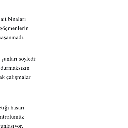
ait binaları
i göçmenlerin
 yaşanmadı.
şunları söyledi:
r durmaksızın
ak çalışmalar
tığı hasarı
ontrolümüz
unlaşıyor.