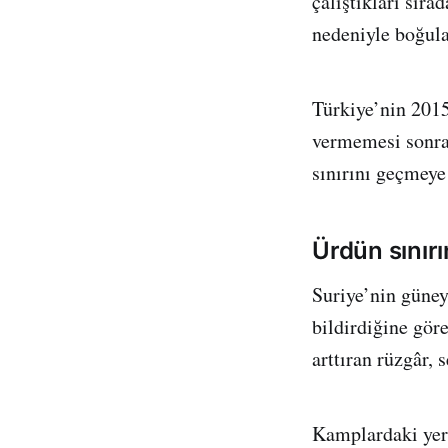
çalıştıkları sıra
nedeniyle boğula
Türkiye’nin 2015
vermemesi sonras
sınırını geçmeye 
Ürdün sınır
Suriye’nin güney
bildirdiğine göre
arttıran rüzgâr, 
Kamplardaki yer