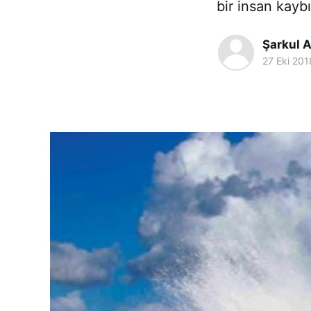
bir insan kayb
Şarkul 
27 Eki 201