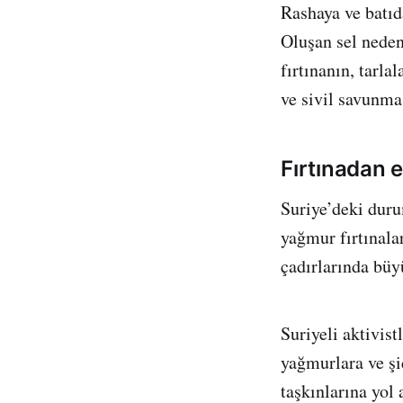
Rashaya ve batıd
Oluşan sel neden
fırtınanın, tarla
ve sivil savunma
Fırtınadan 
Suriye’deki dur
yağmur fırtınal
çadırlarında büy
Suriyeli aktivis
yağmurlara ve şid
taşkınlarına yol