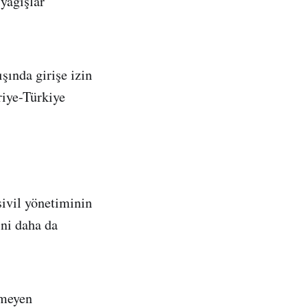
 yağışlar
şında girişe izin
riye-Türkiye
ivil yönetiminin
ini daha da
lmeyen