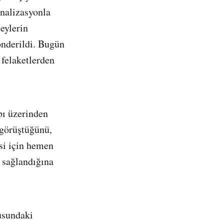
analizasyonla
eylerin
gönderildi. Bugün
 felaketlerden
bı üzerinden
 görüştüğünü,
esi için hemen
n sağlandığına
usundaki