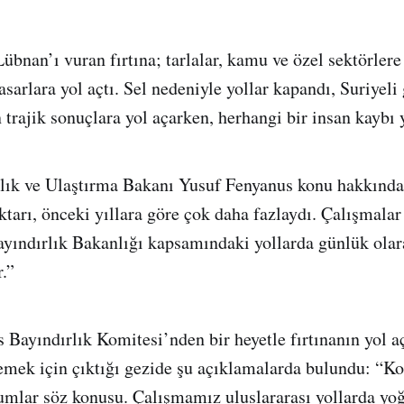
bnan’ı vuran fırtına; tarlalar, kamu ve özel sektörlere 
asarlara yol açtı. Sel nedeniyle yollar kapandı, Suriyel
 trajik sonuçlara yol açarken, herhangi bir insan kaybı
ık ve Ulaştırma Bakanı Yusuf Fenyanus konu hakkında 
tarı, önceki yıllara göre çok daha fazlaydı. Çalışmala
yındırlık Bakanlığı kapsamındaki yollarda günlük olar
r.”
 Bayındırlık Komitesi’nden bir heyetle fırtınanın yol aç
emek için çıktığı gezide şu açıklamalarda bulundu: “K
umlar söz konusu. Çalışmamız uluslararası yollarda yoğ