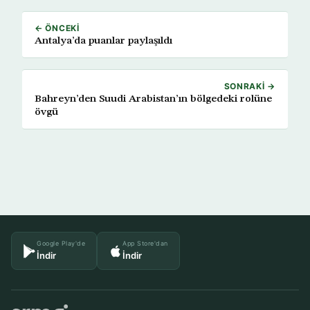
← ÖNCEKI
Antalya’da puanlar paylaşıldı
SONRAKI →
Bahreyn’den Suudi Arabistan’ın bölgedeki rolüne
övgü
Google Play'de
App Store'dan
İndir
İndir