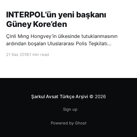
INTERPOL’ün yeni başkanı
Güney Kore’den
Çinli Mıng Hongvey’in ülkesinde tutuklanmasının
ardından boşalan Uluslararası Polis Teşkilatı
(INTERPOL) Başkanlığına Güney Koreli Kim Jong Yang
21 Kas 2018
1 min read
seçildi. INTERPOL Genel Kurulu’nun Dubai’deki
toplantısında yapılan seçimde, oyların 3’te 2’sini
kazanan Kim, teşkilatın yeni
Şarkul Avsat Türkçe Arşivi
© 2026
Sign up
Powered by Ghost