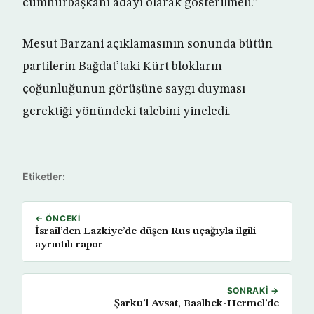
cumhurbaşkanı adayı olarak gösterilmeli.”
Mesut Barzani açıklamasının sonunda bütün
partilerin Bağdat’taki Kürt blokların
çoğunluğunun görüşüne saygı duyması
gerektiği yönündeki talebini yineledi.
Etiketler:
← ÖNCEKI
İsrail’den Lazkiye’de düşen Rus uçağıyla ilgili
ayrıntılı rapor
SONRAKI →
Şarku’l Avsat, Baalbek-Hermel’de