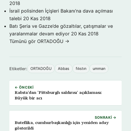
2018
İsrail polisinden İçişleri Bakanı’na dava açılması
talebi
20 Kas 2018
Batı Şeria ve Gazze’de gözaltılar, çatışmalar ve
yaralanmalar devam ediyor
20 Kas 2018
Tümünü gör ORTADOĞU →
Etiketler:
ORTADOĞU
Abbas
fılıstın
umman
← ÖNCEKI
Rabıta’dan ‘Pittsburgh saldırısı’ açıklaması:
Büyük bir acı
SONRAKI →
Buteflika, cumhurbaşkanlığı için yeniden aday
gösterildi