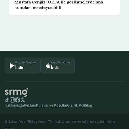
Mustafa Cengiz: UEFA ile görüşmelerde ana
konular neredeyse bitti
Google Play'de
App Store'dan
İndir
İndir
Hakkımızda
Reklam
Kurallar ve Koşullar
Gizlilik Politikası
© Şarkul Avsat Türkçe Arşivi. Tüm haklar saklıdır ve kullanım sözleşmesine
tabidir.