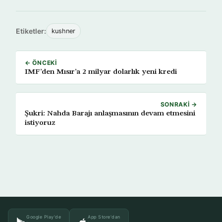
Etiketler:
kushner
← ÖNCEKI
IMF’den Mısır’a 2 milyar dolarlık yeni kredi
SONRAKI →
Şukri: Nahda Barajı anlaşmasının devam etmesini
istiyoruz
Google Play'de
App Store'dan