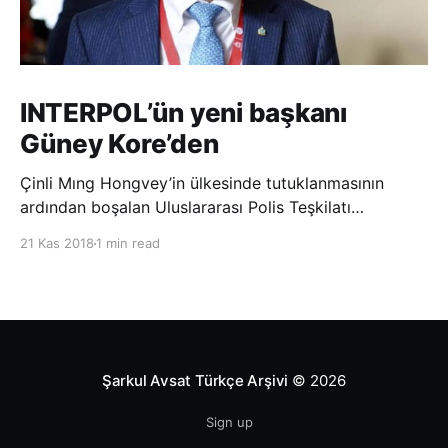
INTERPOL’ün yeni başkanı
Güney Kore’den
Çinli Mıng Hongvey’in ülkesinde tutuklanmasının
ardından boşalan Uluslararası Polis Teşkilatı
(INTERPOL) Başkanlığına Güney Koreli Kim Jong Yang
21 Kas 2018
1 min read
seçildi. INTERPOL Genel Kurulu’nun Dubai’deki
toplantısında yapılan seçimde, oyların 3’te 2’sini
kazanan Kim, teşkilatın yeni
Şarkul Avsat Türkçe Arşivi
© 2026
Sign up