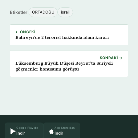
Etiketler:
ORTADOĞU
israil
← ÖNCEKI
Bahreyn’de 2 terörist hakkında idam kararı
SONRAKI →
Lüksemburg Büyük Düşesi Beyrut’ta Suriyeli
göçmenler konusunu görüştü
Google Play'de
App Store'dan
İndir
İndir