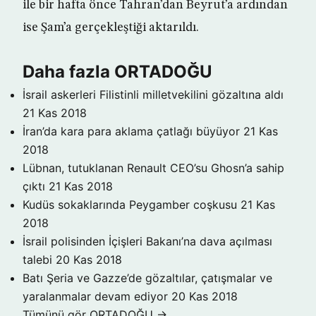
ile bir hafta önce Tahran’dan Beyrut’a ardından
ise Şam’a gerçekleştiği aktarıldı.
Daha fazla ORTADOĞU
İsrail askerleri Filistinli milletvekilini gözaltına aldı
21 Kas 2018
İran’da kara para aklama çatlağı büyüyor
21 Kas
2018
Lübnan, tutuklanan Renault CEO’su Ghosn’a sahip
çıktı
21 Kas 2018
Kudüs sokaklarında Peygamber coşkusu
21 Kas
2018
İsrail polisinden İçişleri Bakanı’na dava açılması
talebi
20 Kas 2018
Batı Şeria ve Gazze’de gözaltılar, çatışmalar ve
yaralanmalar devam ediyor
20 Kas 2018
Tümünü gör ORTADOĞU →