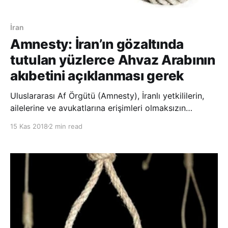
İran
Amnesty: İran’ın gözaltında
tutulan yüzlerce Ahvaz Arabının
akıbetini açıklanması gerek
Uluslararası Af Örgütü (Amnesty), İranlı yetkililerin,
ailelerine ve avukatlarına erişimleri olmaksızın
gözaltında tutulan yüzlerce Ahvaz Arabının akıbeti ve
15 Kas 2018
2 min read
nerede tutulduğunu açıklaması gerektiğini belirtti.
Amnesty’nin web sitesi üzerinden yapılan açıklamada,
“İran dışında yaşayan Ahvaz Arap akti