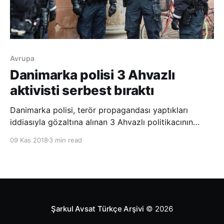
Avrupa
Danimarka polisi 3 Ahvazlı
aktivisti serbest bıraktı
Danimarka polisi, terör propagandası yaptıkları
iddiasıyla gözaltına alınan 3 Ahvazlı politikacının
serbest bırakıldığını açıkladı. Danimarka mahkemesi
09 Kas 2018
3 min read
ise muhalif Avhazlılara yönelik suikast planladığından
şüphelenilen bir İranlının gözaltı süresinin uzatılmasına
karar verdi. Dün emniyet yetkililer
Şarkul Avsat Türkçe Arşivi
© 2026