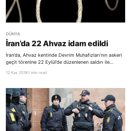
DÜNYA
İran’da 22 Ahvaz idam edildi
İran’da, Ahvaz kentinde Devrim Muhafızları’nın askeri
geçit törenine 22 Eylül’de düzenlenen saldırı ile
bağlantılı olarak gözaltına alınan 22 kişi idam edildi.
12 Kas 2018
1 min read
İnsan hakları aktivistlerine göre, İran istihbaratı, askeri
geçit töreninden sonra yakalanan 22 Ahvazlının
ailelerini dün çağırıp, yak