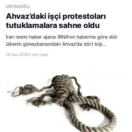
ORTADOĞU
Ahvaz’daki işçi protestoları
tutuklamalara sahne oldu
İran resmi haber ajansı IRNA’nın haberine göre dün
ülkenin güneybatısındaki Ahvaz’da dört kişi
tutuklandı. Söz konusu tutuklamalar halkın
19 Kas 2018
2 min read
ödenmeyen maaşları ve yöneticilerin yolsuzluklarını
protesto etmek amacıyla grevde olan şeker fabrikası
ve çelik şirketi işçilerine katılmalarının ard