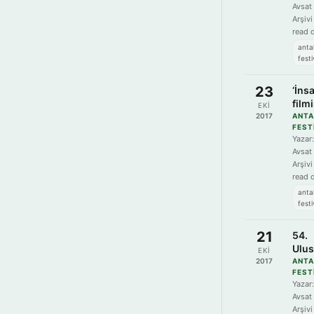
Avsat
mem
Arşivi
read 
anta
festi
23
‘İnsa
film
EKI
göst
2017
ANTA
FEST
yarı
Yazar:
Avsat
Arşivi
read 
anta
festi
21
54.
Ulus
EKI
Anta
2017
ANTA
FEST
Fest
Yazar:
başl
Avsat
Arşivi