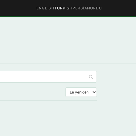
ENGLISH
TURKISH
PERSIAN
URDU