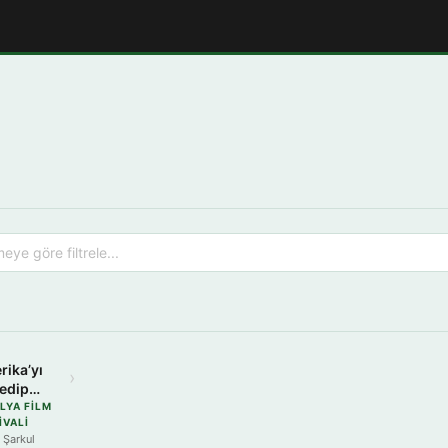
rika’yı
›
 edip
erimi
LYA FILM
IVALI
a
 Şarkul
anından