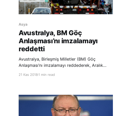
Asya
Avustralya, BM Göç
Anlaşması’nı imzalamayı
reddetti
Avustralya, Birleşmiş Milletler (BM) Göç
Anlaşması’nı imzalamayı reddederek, Aralık
ayında Fas’ta düzenlenecek olan uluslararası
21 Kas 2018
1 min read
konferansta BM üyesi ülkeler tarafından
imzalanması beklenen Küresel Göç
Sözleşmesi’ne katılmayacağını açıklayan
ülkelerin yer aldığı uzun listeye dahil oldu.