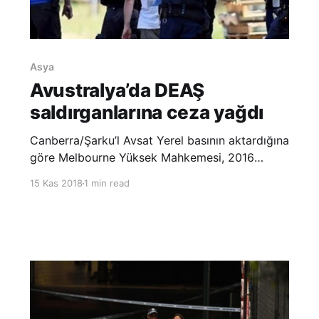
Asya
Avustralya’da DEAŞ
saldırganlarına ceza yağdı
Canberra/Şarku’l Avsat Yerel basının aktardığına
göre Melbourne Yüksek Mahkemesi, 2016
yılbaşı kutlamaları esnasında DEAŞ’ın emri ile
15 Kas 2018
1 min read
Melbourne şehrinde saldırı düzenlene
hazırlığında olan üç Avustralya vatandaşı
hakkında hükmünü verdi. Avustralya’nın ikinci
büyük şehrine saldırı hazırlığında