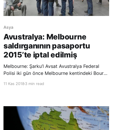
Asya
Avustralya: Melbourne
saldırganının pasaportu
2015’te iptal edilmiş
Melbourne: Şarku’l Avsat Avustralya Federal
Polisi iki gün önce Melbourne kentindeki Bourke
caddesinde bıçaklı saldırı düzenleyen DEAŞ
11 Kas 2018
3 min read
bağlantılı saldırganın Suriye gitmesinden
endişelenildiği için 2015 yılında pasaportunun
iptal edildiğini açıkladı. Avustralya Yayın Kurumu
ABC dün, Somali doğumlu o