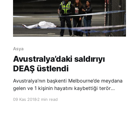
Asya
Avustralya’daki saldırıyı
DEAŞ üstlendi
Avustralya’nın başkenti Melbourne’de meydana
gelen ve 1 kişinin hayatını kaybettiği terör
saldırısını DEAŞ üstlendi. Victoria Polis Şefi
09 Kas 2018
2 min read
Graham Ashton, vurulduktan sonra hastanede
hayatını kaybeden saldırganın Somali asıllı
olduğunu söyleyerek, “Şimdi olayı bir terör
eylemi olarak ele alıyoruz” dedi