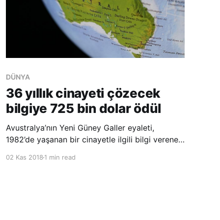
DÜNYA
36 yıllık cinayeti çözecek
bilgiye 725 bin dolar ödül
Avustralya’nın Yeni Güney Galler eyaleti,
1982’de yaşanan bir cinayetle ilgili bilgi verene
725 bin ABD doları ödül verecek. Avustralya’nın
02 Kas 2018
1 min read
Yeni Güney Galler (NSW) eyalet hükümeti, 36 yıl
önce kaybolduktan sonra ölü bulunan Roxlyn
Bowie’nin öldürülmesiyle ilgili bilgi sağlayana,
725 bin