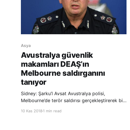
Asya
Avustralya güvenlik
makamları DEAŞ’ın
Melbourne saldırganını
tanıyor
Sidney: Şarku’l Avsat Avustralya polisi,
Melbourne’de terör saldırısı gerçekleştirerek bir
kişinin ölümüne neden olan saldırganın yetkililer
10 Kas 2018
1 min read
tarafından tanındığını açıklarken, şahsın
kardeşinin ise geçtiğimiz yıl terör suçlamasıyla
tutuklandığını belirtti. Avustralya’nın Melbourne