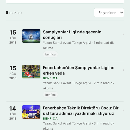
5
makale
15
Şampiyonlar Ligi’nde gecenin
›
sonuçları
AĞU
2018
Yazar: Şarkul Avsat Türkçe Arşivi · 1 min read dk
okuma
benfica
15
Fenerbahçe’den Şampiyonlar Ligi’ne
›
erken veda
AĞU
2018
BENFICA
Yazar: Şarkul Avsat Türkçe Arşivi · 2 min read dk
okuma
benfica
14
Fenerbahçe Teknik Direktörü Cocu: Bir
›
üst tura adımızı yazdırmak istiyoruz
AĞU
2018
BENFICA
Yazar: Şarkul Avsat Türkçe Arşivi · 3 min read dk
okuma