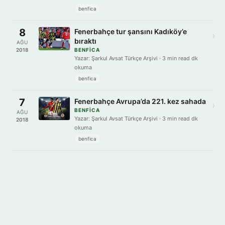
benfica
8
Fenerbahçe tur şansını Kadıköy’e
›
bıraktı
AĞU
2018
BENFICA
Yazar: Şarkul Avsat Türkçe Arşivi · 3 min read dk
okuma
benfica
7
Fenerbahçe Avrupa’da 221. kez sahada
›
BENFICA
AĞU
Yazar: Şarkul Avsat Türkçe Arşivi · 3 min read dk
2018
okuma
benfica