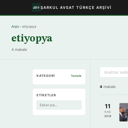
ŞARKUL AVSAT TÜRKÇE ARŞIVI
Arşiv
› etiyopya
etiyopya
4 makale
KATEGORI
Temizle
4
makale
ETIKETLER
11
KAS
2018