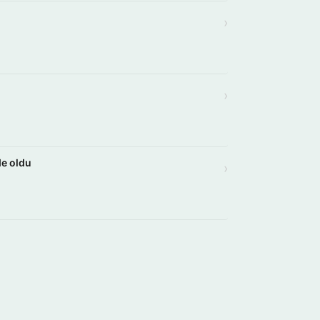
›
›
de oldu
›