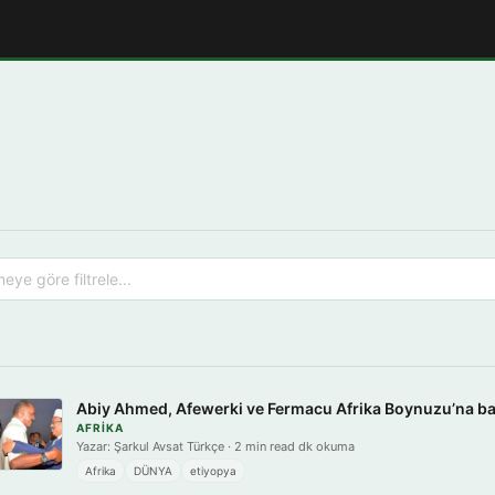
Abiy Ahmed, Afewerki ve Fermacu Afrika Boynuzu’na bar
AFRIKA
Yazar: Şarkul Avsat Türkçe · 2 min read dk okuma
Afrika
DÜNYA
etiyopya