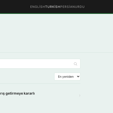
ENGLISH
TURKISH
PERSIAN
URDU
ış getirmeye kararlı
›