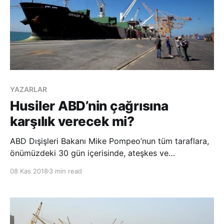
YAZARLAR
Husiler ABD’nin çağrısına
karşılık verecek mi?
ABD Dışişleri Bakanı Mike Pompeo’nun tüm taraflara,
önümüzdeki 30 gün içerisinde, ateşkes ve
görüşmeleri başlatmayı kabul etmeleri çağrısı, Yemen
08 Kas 2018
3 min read
krizinde siyasi çözüm sürecinin içine girdiği donukluk
halini hareketlendirdi. Bu çağrıya eşzamanlı olarak,
BM Yemen Özel Temsilcisi Martin Griffiths de b