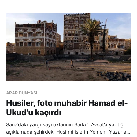
söz konusu operasyonda balistik füze fırlatma
platformlarının, insansız hava araçlar
ARAP DÜNYASI
Husiler, foto muhabir Hamad el-
Ukud’u kaçırdı
Sana’daki yargı kaynaklarının Şarku’l Avsat’a yaptığı
açıklamada şehirdeki Husi milislerin Yemenli Yazarlar