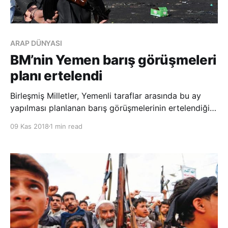
ARAP DÜNYASI
BM’nin Yemen barış görüşmeleri
planı ertelendi
Birleşmiş Milletler, Yemenli taraflar arasında bu ay
yapılması planlanan barış görüşmelerinin ertelendiğini
duyurdu. BM Genel Sekreter Sözcü Yardımcısı Ferhan
09 Kas 2018
1 min read
Hak, yaptığı basın açıklamasında, BM Yemen Özel
Temsilcisi Martin Griffiths’in bu ay sonuna kadar
Yemenli taraflar arasında gerçekleşti