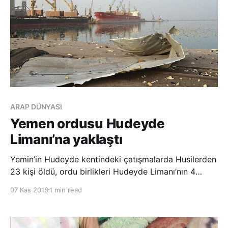
ARAP DÜNYASI
Yemen ordusu Hudeyde
Limanı’na yaklaştı
Yemin’in Hudeyde kentindeki çatışmalarda Husilerden
23 kişi öldü, ordu birlikleri Hudeyde Limanı’nın 4
kilometre yakınına ulaştı. Yemen’in Hudeyde kentinde
07 Kas 2018
1 min read
ilerleyen ordu birlikleri stratejik konumdaki Hudeyde
Limanı’na yaklaştı. Kentteki çatışmalarda Husilerden
23 kişi öldü.