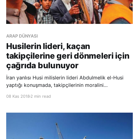
ARAP DÜNYASI
Husilerin lideri, kaçan
takipçilerine geri dönmeleri için
çağrıda bulunuyor
İran yanlısı Husi milislerin lideri Abdulmelik el-Husi
yaptığı konuşmada, takipçilerinin moralini
yükseltmeye çalıştı. Cephelerden kaçanlara savaşa
08 Kas 2018
2 min read
geri dönmelerini isteyen el-Husi, grubunun ilahi
destek aldığı yönündeki iddialarını tekrarladı. Husi
grubu, Hucce, Beyda, Sada, Dali ve Batı sahili cep