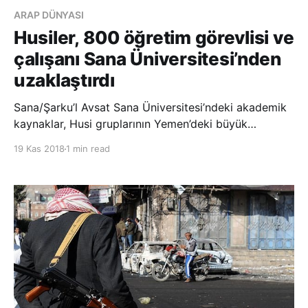
ARAP DÜNYASI
Husiler, 800 öğretim görevlisi ve
çalışanı Sana Üniversitesi’nden
uzaklaştırdı
Sana/Şarku’l Avsat Sana Üniversitesi’ndeki akademik
kaynaklar, Husi gruplarının Yemen’deki büyük
üniversitelerde bulunan öğretim görevlisi ve
19 Kas 2018
1 min read
çalışanların mali haklardan uzak tutulması ve işlerini
bırakmaları hakkında çıkardıkları yasadışı karardan
sonra yaklaşık 800 çalışanın işten çıkarıldığ