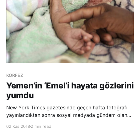
KÖRFEZ
Yemen’in ‘Emel’i hayata gözlerini
yumdu
New York Times gazetesinde geçen hafta fotoğrafı
yayınlandıktan sonra sosyal medyada gündem olan
ve yardım çağrıları yapılan Emel’in bedeni, savaşın acı
02 Kas 2018
2 min read
yükünü daha fazla taşıyamadı. İç savaşın sürdüğü
Yemen’de, açlığa bağlı sağlık durumunun kötüleşmesi