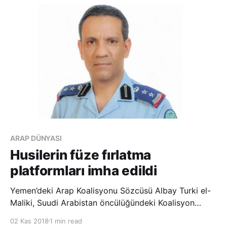
nedeniyle kaldırıldığı hastanede z
ARAP DÜNYASI
Husilerin füze fırlatma
platformları imha edildi
Yemen’deki Arap Koalisyonu Sözcüsü Albay Turki el-
Maliki, Suudi Arabistan öncülüğündeki Koalisyon
güçlerinin Sana’da Husilere ait Ed-Deylemi Hava
02 Kas 2018
1 min read
Üssü’ne operasyon düzenlediğini duyurdu. El-Maliki,