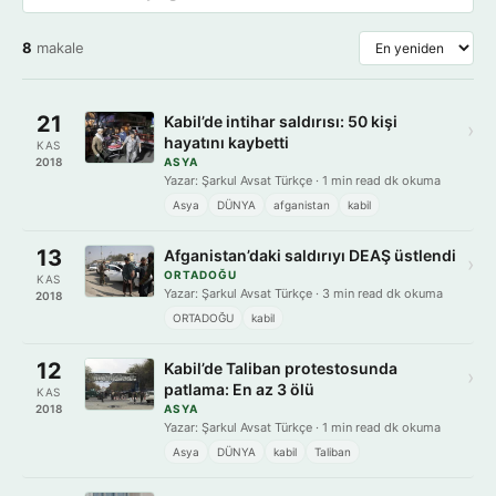
8
makale
21
Kabil’de intihar saldırısı: 50 kişi
›
hayatını kaybetti
KAS
2018
ASYA
Yazar: Şarkul Avsat Türkçe · 1 min read dk okuma
Asya
DÜNYA
afganistan
kabil
13
Afganistan’daki saldırıyı DEAŞ üstlendi
›
ORTADOĞU
KAS
Yazar: Şarkul Avsat Türkçe · 3 min read dk okuma
2018
ORTADOĞU
kabil
12
Kabil’de Taliban protestosunda
›
patlama: En az 3 ölü
KAS
2018
ASYA
Yazar: Şarkul Avsat Türkçe · 1 min read dk okuma
Asya
DÜNYA
kabil
Taliban