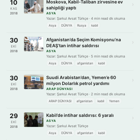
10
Moskova, Kabil-Taliban zirvesine ev
›
sahipliği yaptı
KAS
2018
ASYA
Yazar: Şarkul Avsat Türkçe · 4 min read dk okuma
Asya
DÜNYA
Rusya
kabil
30
Afganistan’da Seçim Komisyonu’na
›
DEAŞ’tan intihar saldırısı
EKI
2018
ASYA
Yazar: Şarkul Avsat Türkçe · 5 min read dk okuma
Asya
DÜNYA
afganistan
kabil
30
Suudi Arabistan’dan, Yemen’e 60
›
milyon Dolarlık petrol yardımı
EKI
2018
ARAP DÜNYASI
Yazar: Şarkul Avsat Türkçe · 2 min read dk okuma
ARAP DÜNYASI
afganistan
kabil
Yemen
29
Kabil’de intihar saldırısı: 6 yaralı
›
ASYA
EKI
Yazar: Şarkul Avsat Türkçe
2018
Asya
DÜNYA
afganistan
kabil