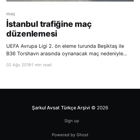
maç
İstanbul trafiğine maç
düzenlemesi
UEFA Avrupa Ligi 2. ön eleme turunda Beşiktaş ile
B36 Torshavn arasında oynanacak maç nedeniyle
bazı yollar trafiğe kapatılacak. İstanbul Trafik
02 Ağu 2018
1 min read
Denetleme Şube Müdürlüğü’nden yapılan açıklamaya
göre, UEFA Avrupa Ligi 2. ön eleme turunda saat
21.00’de Vodafone Park’ta Beşiktaş ile B36 Tor
Şarkul Avsat Türkçe Arşivi
© 2026
Sign up
Powered by Ghost