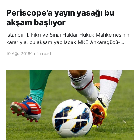
Periscope’a yayın yasağı bu
akşam başlıyor
İstanbul 1. Fikri ve Sınai Haklar Hukuk Mahkemesinin
kararıyla, bu akşam yapılacak MKE Ankaragücü-
Galatasaray maçı sırasında Periscope’a erişim
10 Ağu 2018
1 min read
engellenecek. İstanbul 1. Fikri ve Sınai Haklar Hukuk
Mahkemesinin aldığı karar doğrultusunda, yayın
hakları Digitürk’e ait Süper Toto Süper Lig