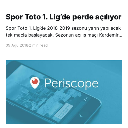
Spor Toto 1. Lig’de perde açılıyor
Spor Toto 1. Lig’de 2018-2019 sezonu yarın yapılacak
tek maçla başlayacak. Sezonun açılış maçı Kardemir
Karabükspor ile Adana Demirspor arasında
09 Ağu 2018
2 min read
Karabük’te oynanacak. Dr. Necmettin Şeyhoğlu
Stadı’nda yapılacak maç saat 21.45’te başlayacak.
Ligde ilk hafta 13 Ağustos Pazartesi