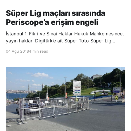
Süper Lig maçları sırasında
Periscope’a erişim engeli
İstanbul 1. Fikri ve Sınai Haklar Hukuk Mahkemesince,
yayın hakları Digitürk’e ait Süper Toto Süper Lig
maçlarının oynandığı sürelerle sınırlı olmak üzere,
04 Ağu 2018
1 min read
Periscope’a erişim yasağı uygulanmasına karar verildi.
Süper Toto Süper Lig futbol müsabakalarının yayın
hakkını elinde bulunduran D