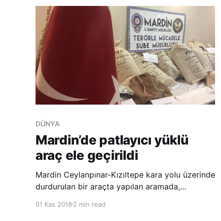
başkanlığında ya
DÜNYA
Mardin’de patlayıcı yüklü
araç ele geçirildi
Mardin Ceylanpınar-Kızıltepe kara yolu üzerinde
durdurulan bir araçta yapılan aramada,
metropol illere sevk edileceği belirtilen ve 247
01 Kas 2018
2 min read
kilo 864 gram PETN olduğu tespit edilen