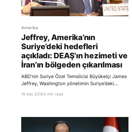
Amerika
Jeffrey, Amerika’nın
Suriye’deki hedefleri
açıkladı: DEAŞ’ın hezimeti ve
İran’ın bölgeden çıkarılması
ABD’nin Suriye Özel Temsilcisi Büyükelçi James
Jeffrey, Washington yönetimin Suriye’deki
varlığına ilişkin hedeflerinin; terör örgütü
16 Kas 2018
5 min read
DEAŞ’ın hezimete uğratılması ve İran güçleri ile
birlikte ona bağlı milislerin Suriye
topraklarından çıkarılması olduğunu yineledi.
Söz konusu hedeflerden