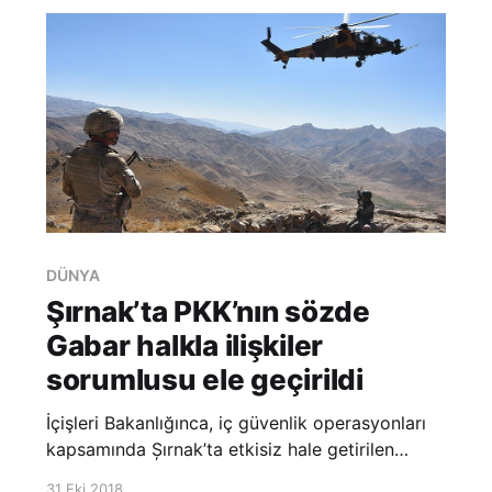
girmeye çalıştığı, pol
DÜNYA
Şırnak’ta PKK’nın sözde
Gabar halkla ilişkiler
sorumlusu ele geçirildi
İçişleri Bakanlığınca, iç güvenlik operasyonları
kapsamında Șırnak’ta etkisiz hale getirilen
terörist sayısının 9’a yükseldiği bildirildi. Bölücü
31 Eki 2018