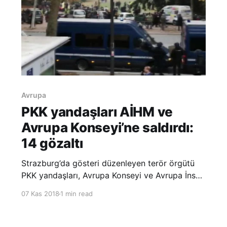
Avrupa
PKK yandaşları AİHM ve
Avrupa Konseyi’ne saldırdı:
14 gözaltı
Strazburg’da gösteri düzenleyen terör örgütü
PKK yandaşları, Avrupa Konseyi ve Avrupa İnsan
Hakları Mahkemesi binalarına saldırdı.
07 Kas 2018
1 min read
Strazburg’da gösteri düzenleyen terör örgütü
PKK yandaşlarının, Avrupa Konseyi ve Avrupa
İnsan Hakları Mahkemesi’ne (AİHM) zorla