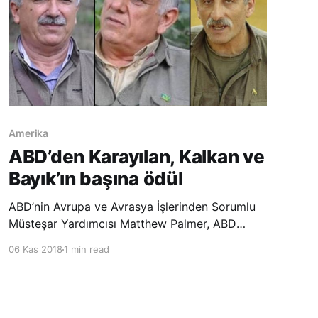
Amerika
ABD’den Karayılan, Kalkan ve
Bayık’ın başına ödül
ABD’nin Avrupa ve Avrasya İşlerinden Sorumlu
Müsteşar Yardımcısı Matthew Palmer, ABD
Dışişleri Bakanlığı’nın PKK terör örgütüne
06 Kas 2018
1 min read
mensup sözde üst düzey yöneticiler Murat
Karayılan, Cemil Bayık ve Duran Kalkan‘ın kimlik
ya da yer tespitini mümkün kılacak bilgiler
karşılığında para öd