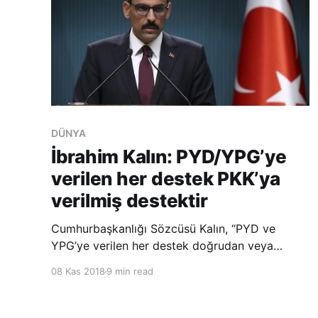
DÜNYA
İbrahim Kalın: PYD/YPG’ye
verilen her destek PKK’ya
verilmiş destektir
Cumhurbaşkanlığı Sözcüsü Kalın, “PYD ve
YPG’ye verilen her destek doğrudan veya
dolaylı olarak PKK terör örgütüne verilmiş bir
08 Kas 2018
9 min read
destektir.” dedi. Cumhurbaşkanlığı Sözcüsü
İbrahim Kalın, Cumhurbaşkanlığı Külliyesi’nde,
Türkiye Cumhurbaşkanı Recep Tayyip Erdoğan