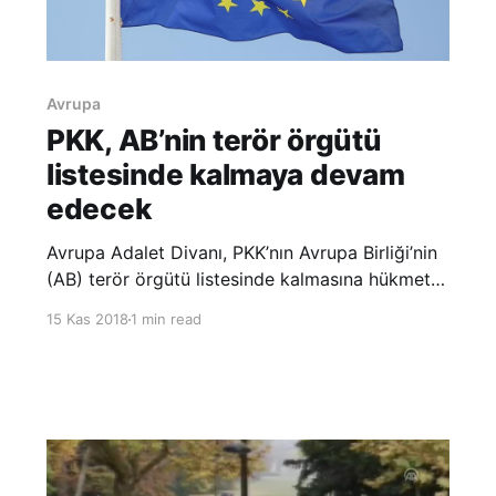
Avrupa
PKK, AB’nin terör örgütü
listesinde kalmaya devam
edecek
Avrupa Adalet Divanı, PKK’nın Avrupa Birliği’nin
(AB) terör örgütü listesinde kalmasına hükmetti.
Merkezi Lüksemburg’da bulunan Avrupa Adalet
15 Kas 2018
1 min read
Divanının alt mahkemesi, terör örgütü PKK’nın
AB Konseyi’ne karşı açtığı davayı karara
bağladı. Mahkeme, PKK’nın 2014-2017