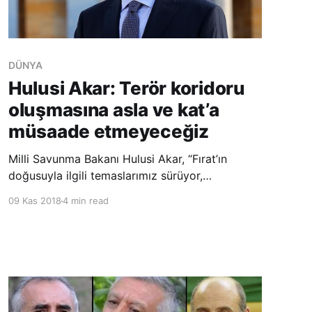
DÜNYA
Hulusi Akar: Terör koridoru
oluşmasına asla ve kat’a
müsaade etmeyeceğiz
Milli Savunma Bakanı Hulusi Akar, “Fırat’ın
doğusuyla ilgili temaslarımız sürüyor,
çalışmalarımız devam ediyor.” dedi. Akar,
09 Kas 2018
4 min read
Somali’nin başkenti Mogadişu’daki temasları
kapsamında Somali Türk Görev Kuvveti
Komutanlığı’nı ziyaret etti. “Afrika Kartalları” ile