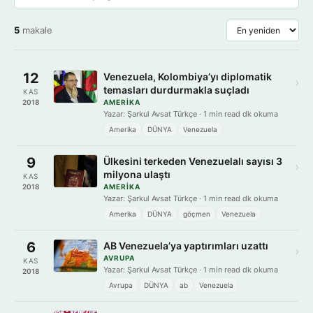
5
makale
12
Venezuela, Kolombiya’yı diplomatik
›
temasları durdurmakla suçladı
KAS
2018
AMERIKA
Yazar: Şarkul Avsat Türkçe · 1 min read dk okuma
Amerika
DÜNYA
Venezuela
9
Ülkesini terkeden Venezuelalı sayısı 3
›
milyona ulaştı
KAS
2018
AMERIKA
Yazar: Şarkul Avsat Türkçe · 1 min read dk okuma
Amerika
DÜNYA
göçmen
Venezuela
6
AB Venezuela’ya yaptırımları uzattı
›
AVRUPA
KAS
Yazar: Şarkul Avsat Türkçe · 1 min read dk okuma
2018
Avrupa
DÜNYA
ab
Venezuela