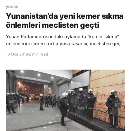
yunan
Yunanistan’da yeni kemer sıkma
önlemleri meclisten geçti
Yunan Parlamentosundaki oylamada “kemer sıkma”
önlemlerini içeren torba yasa tasarısı, meclisten geçti.
Ekonomik krizden kurtulmaya çabalayan
16 Oca 2018
2 min read
Yunanistan’da kreditörlerin talepleri doğrultusunda
düzenlenerek meclise getirilen yeni “kemer sıkma”
önlemleri onaylandı. Yunan