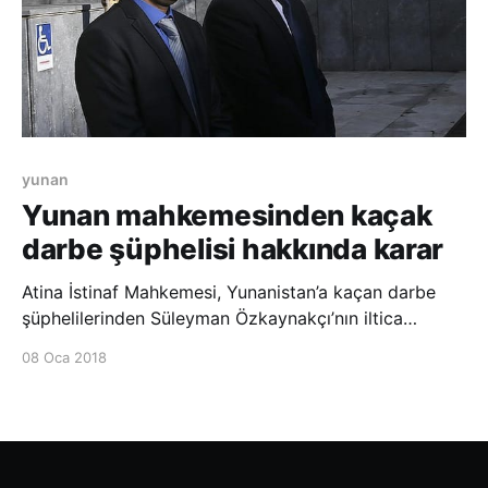
yunan
Yunan mahkemesinden kaçak
darbe şüphelisi hakkında karar
Atina İstinaf Mahkemesi, Yunanistan’a kaçan darbe
şüphelilerinden Süleyman Özkaynakçı’nın iltica
talebine Yunan hükümetinin itirazını kabul ederek
08 Oca 2018
yürütmeyi durdurma kararı aldı. AA