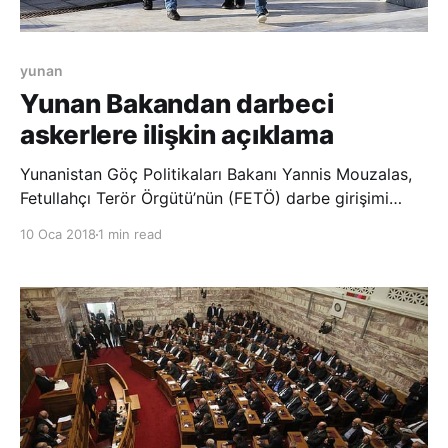
yunan
Yunan Bakandan darbeci
askerlere ilişkin açıklama
Yunanistan Göç Politikaları Bakanı Yannis Mouzalas,
Fetullahçı Terör Örgütü’nün (FETÖ) darbe girişimi
sonrası Yunanistan’a kaçarak siyasi sığınma talebinde
10 Oca 2018
1 min read
bulunan 8 askerin darbeci olduklarına ilişkin geçerli
sağlam bulgular bulunduğunu söyledi. Mouzalas,
katıldığı Yunan Skai televizyon