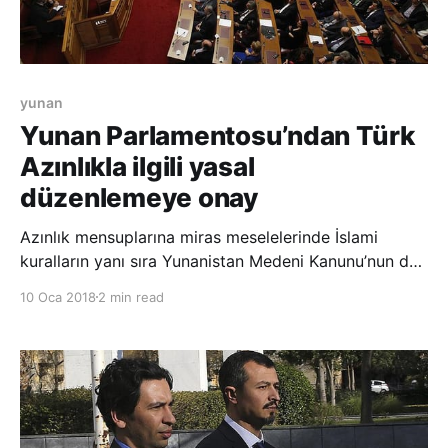
yunan
Yunan Parlamentosu’ndan Türk
Azınlıkla ilgili yasal
düzenlemeye onay
Azınlık mensuplarına miras meselelerinde İslami
kuralların yanı sıra Yunanistan Medeni Kanunu’nun da
geçerli olması yönünde hazırlanan yasal düzenleme
10 Oca 2018
2 min read
Parlamentoda kabul edildi. Yunanistan’da, Batı Trakya
Müslüman Türk azınlık mensuplarıyla ilgili miras,
evlenme ve boşanma gibi konularda İslam