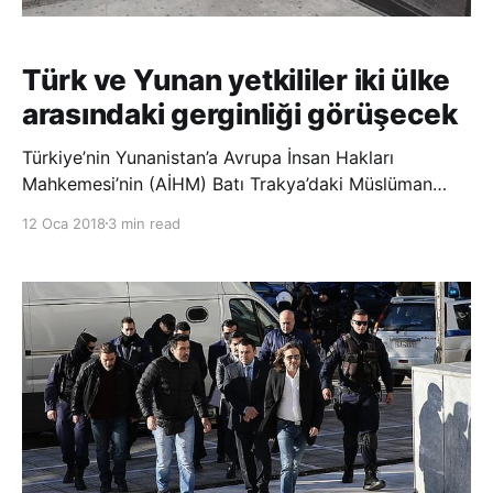
Türk ve Yunan yetkililer iki ülke
arasındaki gerginliği görüşecek
Türkiye’nin Yunanistan’a Avrupa İnsan Hakları
Mahkemesi’nin (AİHM) Batı Trakya’daki Müslüman
azınlığın haklarına dair aldığı kararlara uyma çağrısı
12 Oca 2018
3 min read
yapmasının ardından Türk ve Yunan diplomatik
heyetleri bugün, başkent Ankara’da bir araya geliyor.
Görüşmede iki ülke arasındaki ilişkiler ve bu ilişkil