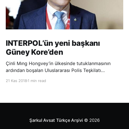
INTERPOL’ün yeni başkanı
Güney Kore’den
Çinli Mıng Hongvey’in ülkesinde tutuklanmasının
ardından boşalan Uluslararası Polis Teşkilatı
(INTERPOL) Başkanlığına Güney Koreli Kim Jong Yang
21 Kas 2018
1 min read
seçildi. INTERPOL Genel Kurulu’nun Dubai’deki
toplantısında yapılan seçimde, oyların 3’te 2’sini
kazanan Kim, teşkilatın yeni
Şarkul Avsat Türkçe Arşivi
© 2026