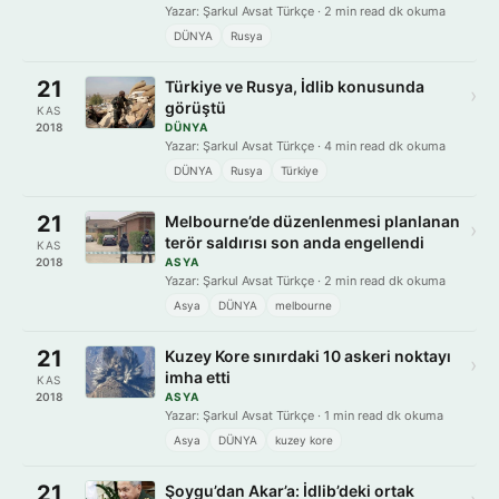
Yazar: Şarkul Avsat Türkçe · 2 min read dk okuma
DÜNYA
Rusya
21
Türkiye ve Rusya, İdlib konusunda
›
görüştü
KAS
2018
DÜNYA
Yazar: Şarkul Avsat Türkçe · 4 min read dk okuma
DÜNYA
Rusya
Türkiye
21
Melbourne’de düzenlenmesi planlanan
›
terör saldırısı son anda engellendi
KAS
2018
ASYA
Yazar: Şarkul Avsat Türkçe · 2 min read dk okuma
Asya
DÜNYA
melbourne
21
Kuzey Kore sınırdaki 10 askeri noktayı
›
imha etti
KAS
2018
ASYA
Yazar: Şarkul Avsat Türkçe · 1 min read dk okuma
Asya
DÜNYA
kuzey kore
21
Şoygu’dan Akar’a: İdlib’deki ortak