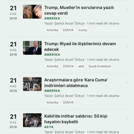
21
Trump, Mueller’in sorularına yazılı
›
cevap verdi
KAS
2018
AMERIKA
Yazar: Şarkul Avsat Türkçe · 1 min read dk okuma
Amerika
DÜNYA
trump
21
Trump: Riyad ile ilişkilerimiz devam
›
edecek
KAS
2018
AMERIKA
Yazar: Şarkul Avsat Türkçe · 1 min read dk okuma
Amerika
DÜNYA
abd
Suudi Arabistan
21
Araştırmalara göre ‘Kara Cuma’
›
indirimleri aldatmaca
KAS
2018
AMERIKA
Yazar: Şarkul Avsat Türkçe · 1 min read dk okuma
Amerika
DÜNYA
21
Kabil’de intihar saldırısı: 50 kişi
›
hayatını kaybetti
KAS
2018
ASYA
Yazar: Şarkul Avsat Türkçe · 1 min read dk okuma