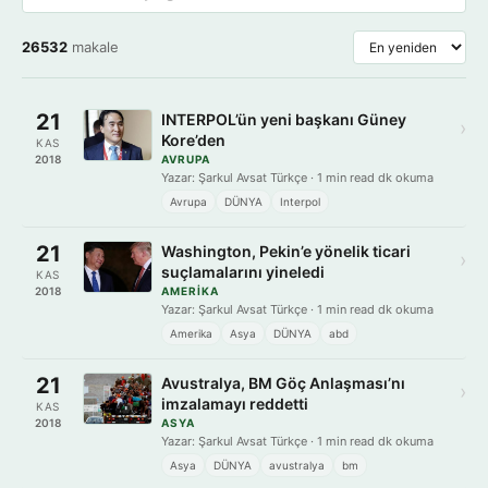
26532
makale
21
INTERPOL’ün yeni başkanı Güney
›
Kore’den
KAS
2018
AVRUPA
Yazar: Şarkul Avsat Türkçe · 1 min read dk okuma
Avrupa
DÜNYA
Interpol
21
Washington, Pekin’e yönelik ticari
›
suçlamalarını yineledi
KAS
2018
AMERIKA
Yazar: Şarkul Avsat Türkçe · 1 min read dk okuma
Amerika
Asya
DÜNYA
abd
21
Avustralya, BM Göç Anlaşması’nı
›
imzalamayı reddetti
KAS
2018
ASYA
Yazar: Şarkul Avsat Türkçe · 1 min read dk okuma
Asya
DÜNYA
avustralya
bm