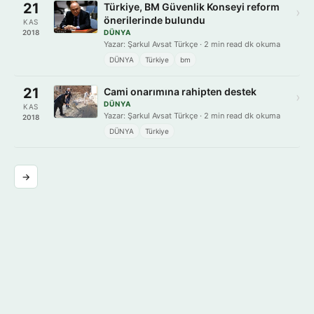
21
Türkiye, BM Güvenlik Konseyi reform
›
önerilerinde bulundu
KAS
2018
DÜNYA
Yazar: Şarkul Avsat Türkçe · 2 min read dk okuma
DÜNYA
Türkiye
bm
21
Cami onarımına rahipten destek
›
DÜNYA
KAS
Yazar: Şarkul Avsat Türkçe · 2 min read dk okuma
2018
DÜNYA
Türkiye
→