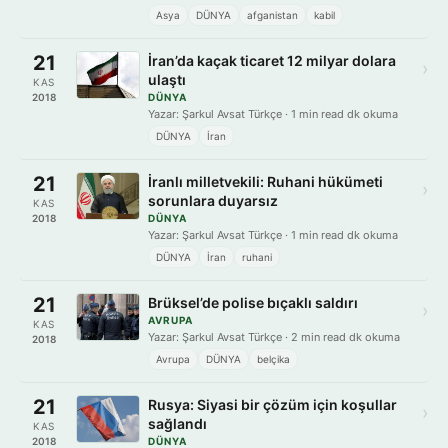
Asya
DÜNYA
afganistan
kabil
21
İran’da kaçak ticaret 12 milyar dolara
›
ulaştı
KAS
2018
DÜNYA
Yazar: Şarkul Avsat Türkçe · 1 min read dk okuma
DÜNYA
İran
21
İranlı milletvekili: Ruhani hükümeti
›
sorunlara duyarsız
KAS
2018
DÜNYA
Yazar: Şarkul Avsat Türkçe · 1 min read dk okuma
DÜNYA
İran
ruhani
21
Brüksel’de polise bıçaklı saldırı
›
AVRUPA
KAS
Yazar: Şarkul Avsat Türkçe · 2 min read dk okuma
2018
Avrupa
DÜNYA
belçika
21
Rusya: Siyasi bir çözüm için koşullar
›
sağlandı
KAS
2018
DÜNYA