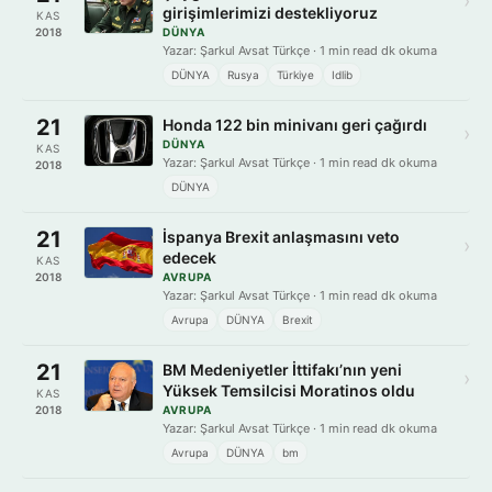
›
girişimlerimizi destekliyoruz
KAS
2018
DÜNYA
Yazar: Şarkul Avsat Türkçe · 1 min read dk okuma
DÜNYA
Rusya
Türkiye
Idlib
21
Honda 122 bin minivanı geri çağırdı
›
DÜNYA
KAS
Yazar: Şarkul Avsat Türkçe · 1 min read dk okuma
2018
DÜNYA
21
İspanya Brexit anlaşmasını veto
›
edecek
KAS
2018
AVRUPA
Yazar: Şarkul Avsat Türkçe · 1 min read dk okuma
Avrupa
DÜNYA
Brexit
21
BM Medeniyetler İttifakı’nın yeni
›
Yüksek Temsilcisi Moratinos oldu
KAS
2018
AVRUPA
Yazar: Şarkul Avsat Türkçe · 1 min read dk okuma
Avrupa
DÜNYA
bm