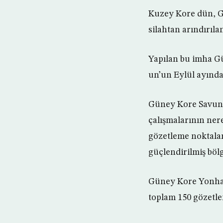
Kuzey Kore dün, G
silahtan arındırıla
Yapılan bu imha G
un’un Eylül ayında
Güney Kore Savunm
çalışmalarının ner
gözetleme noktalar
güçlendirilmiş böl
Güney Kore Yonhap 
toplam 150 gözetle