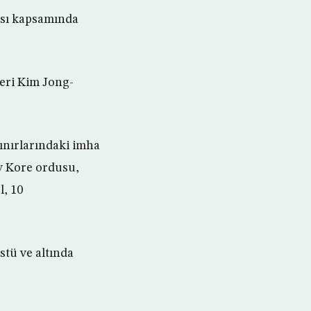
ası kapsamında
eri Kim Jong-
nırlarındaki imha
y Kore ordusu,
, 10
tü ve altında