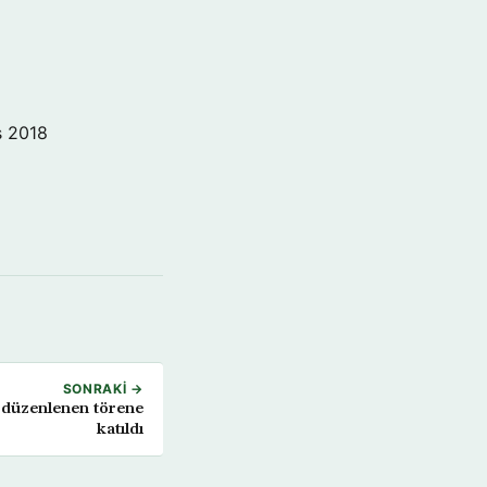
s 2018
SONRAKI →
e düzenlenen törene
katıldı