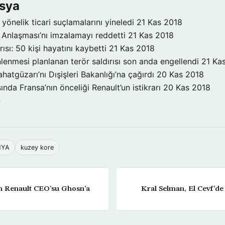
Asya
yönelik ticari suçlamalarını yineledi
21 Kas 2018
Anlaşması’nı imzalamayı reddetti
21 Kas 2018
ırısı: 50 kişi hayatını kaybetti
21 Kas 2018
enmesi planlanan terör saldırısı son anda engellendi
21 Ka
atgüzarı’nı Dışişleri Bakanlığı’na çağırdı
20 Kas 2018
da Fransa’nın önceliği Renault’un istikrarı
20 Kas 2018
→
NYA
kuzey kore
n Renault CEO’su Ghosn’a
Kral Selman, El Cevf’d