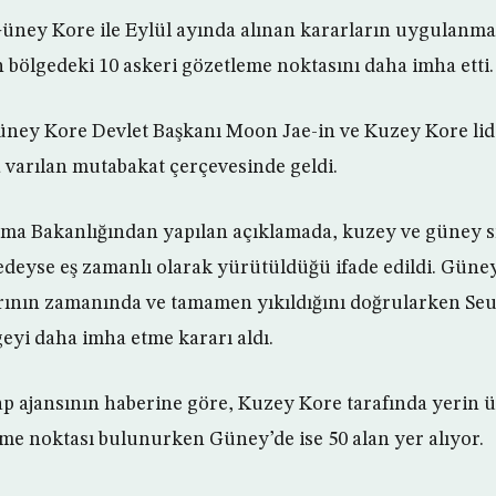
üney Kore ile Eylül ayında alınan kararların uygulanm
n bölgedeki 10 askeri gözetleme noktasını daha imha etti.
üney Kore Devlet Başkanı Moon Jae-in ve Kuzey Kore lid
 varılan mutabakat çerçevesinde geldi.
a Bakanlığından yapılan açıklamada, kuzey ve güney sı
edeyse eş zamanlı olarak yürütüldüğü ifade edildi. Güne
ının zamanında ve tamamen yıkıldığını doğrularken Seul
geyi daha imha etme kararı aldı.
ajansının haberine göre, Kuzey Kore tarafında yerin üs
me noktası bulunurken Güney’de ise 50 alan yer alıyor.