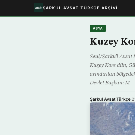
ŞARKUL AVSAT TÜRKÇE ARŞIVI
ASYA
Kuzey Kor
Seul/Şarku’l Avsat 
Kuzey Kore dün, Gü
arındırılan bölgede
Devlet Başkanı M
Şarkul Avsat Türkçe
·
2