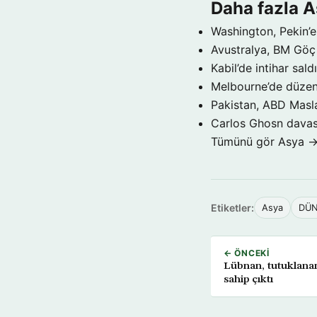
Daha fazla 
Washington, Pekin’e 
Avustralya, BM Göç 
Kabil’de intihar sald
Melbourne’de düzenl
Pakistan, ABD Maslah
Carlos Ghosn davasın
Tümünü gör Asya 
Etiketler:
Asya
DÜ
← ÖNCEKI
Lübnan, tutuklana
sahip çıktı