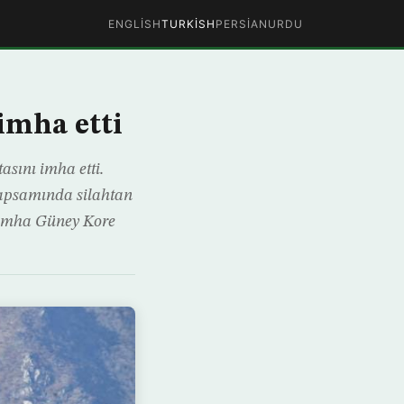
ENGLISH
TURKISH
PERSIAN
URDU
imha etti
asını imha etti.
kapsamında silahtan
u imha Güney Kore