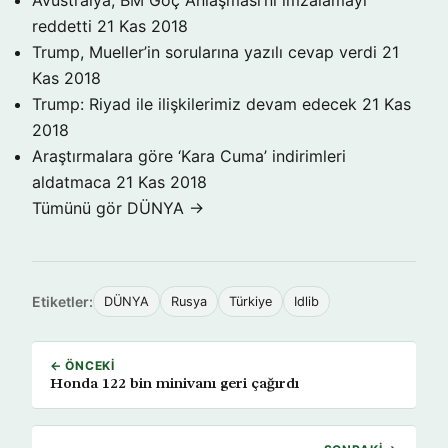
Avustralya, BM Göç Anlaşması’nı imzalamayı
reddetti
21 Kas 2018
Trump, Mueller’in sorularına yazılı cevap verdi
21
Kas 2018
Trump: Riyad ile ilişkilerimiz devam edecek
21 Kas
2018
Araştırmalara göre ‘Kara Cuma’ indirimleri
aldatmaca
21 Kas 2018
Tümünü gör DÜNYA →
Etiketler:
DÜNYA
Rusya
Türkiye
Idlib
← ÖNCEKI
Honda 122 bin minivanı geri çağırdı