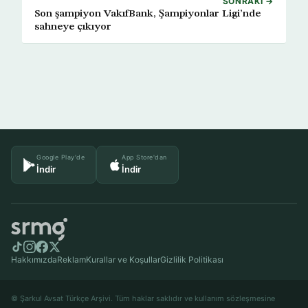
SONRAKI →
Son şampiyon VakıfBank, Şampiyonlar Ligi’nde
sahneye çıkıyor
Google Play'de
App Store'dan
İndir
İndir
Hakkımızda
Reklam
Kurallar ve Koşullar
Gizlilik Politikası
© Şarkul Avsat Türkçe Arşivi. Tüm haklar saklıdır ve kullanım sözleşmesine