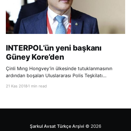
INTERPOL’ün yeni başkanı
Güney Kore’den
Çinli Mıng Hongvey’in ülkesinde tutuklanmasının
ardından boşalan Uluslararası Polis Teşkilatı
(INTERPOL) Başkanlığına Güney Koreli Kim Jong Yang
21 Kas 2018
1 min read
seçildi. INTERPOL Genel Kurulu’nun Dubai’deki
toplantısında yapılan seçimde, oyların 3’te 2’sini
kazanan Kim, teşkilatın yeni
Şarkul Avsat Türkçe Arşivi
© 2026