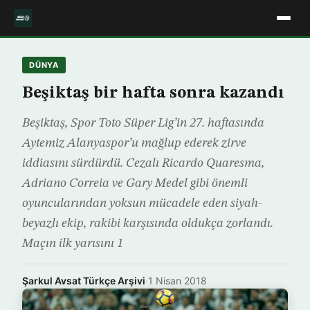
DÜNYA
Beşiktaş bir hafta sonra kazandı
Beşiktaş, Spor Toto Süper Lig’in 27. haftasında
Aytemiz Alanyaspor’u mağlup ederek zirve
iddiasını sürdürdü. Cezalı Ricardo Quaresma,
Adriano Correia ve Gary Medel gibi önemli
oyuncularından yoksun mücadele eden siyah-
beyazlı ekip, rakibi karşısında oldukça zorlandı.
Maçın ilk yarısını 1
Şarkul Avsat Türkçe Arşivi
·
1 Nisan 2018