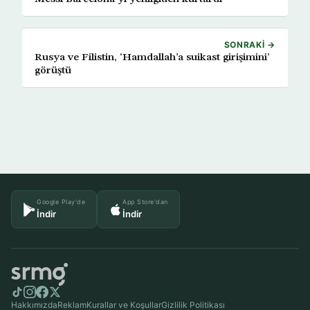
SONRAKI →
Rusya ve Filistin, ‘Hamdallah’a suikast girişimini’
görüştü
Google Play'de
App Store'dan
İndir
İndir
Hakkımızda
Reklam
Kurallar ve Koşullar
Gizlilik Politikası