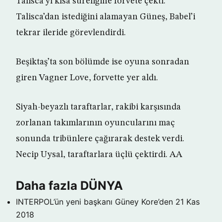
Talisca’yı kısa süreliğine forvete çekti.
Talisca’dan istediğini alamayan Güneş, Babel’i
tekrar ileride görevlendirdi.
Beşiktaş’ta son bölümde ise oyuna sonradan
giren Vagner Love, forvette yer aldı.
Siyah-beyazlı taraftarlar, rakibi karşısında
zorlanan takımlarının oyuncularını maç
sonunda tribünlere çağırarak destek verdi.
Necip Uysal, taraftarlara üçlü çektirdi. AA
Daha fazla DÜNYA
INTERPOL’ün yeni başkanı Güney Kore’den
21 Kas
2018