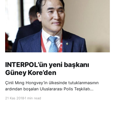
INTERPOL’ün yeni başkanı
Güney Kore’den
Çinli Mıng Hongvey’in ülkesinde tutuklanmasının
ardından boşalan Uluslararası Polis Teşkilatı
(INTERPOL) Başkanlığına Güney Koreli Kim Jong Yang
21 Kas 2018
1 min read
seçildi. INTERPOL Genel Kurulu’nun Dubai’deki
toplantısında yapılan seçimde, oyların 3’te 2’sini
kazanan Kim, teşkilatın yeni