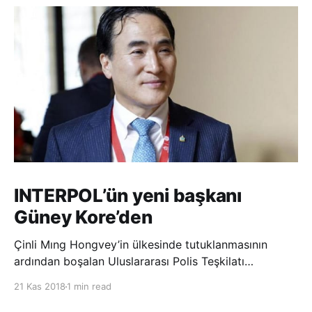
INTERPOL’ün yeni başkanı
Güney Kore’den
Çinli Mıng Hongvey’in ülkesinde tutuklanmasının
ardından boşalan Uluslararası Polis Teşkilatı
(INTERPOL) Başkanlığına Güney Koreli Kim Jong Yang
21 Kas 2018
1 min read
seçildi. INTERPOL Genel Kurulu’nun Dubai’deki
toplantısında yapılan seçimde, oyların 3’te 2’sini