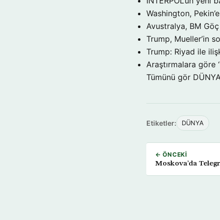
INTERPOL’ün yeni b
Washington, Pekin’e 
Avustralya, BM Göç 
Trump, Mueller’in so
Trump: Riyad ile il
Araştırmalara göre 
Tümünü gör DÜNY
Etiketler:
DÜNYA
← ÖNCEKI
Moskova’da Teleg