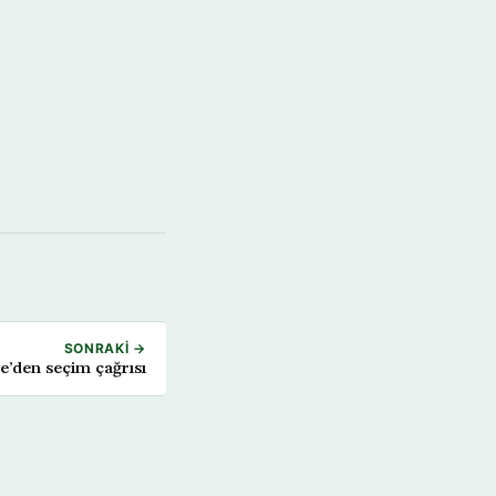
SONRAKI →
’den seçim çağrısı