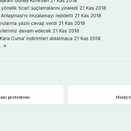
aşkanı Güney Kore’den
21 Kas 2018
yönelik ticari suçlamalarını yineledi
21 Kas 2018
Anlaşması’nı imzalamayı reddetti
21 Kas 2018
rularına yazılı cevap verdi
21 Kas 2018
işkilerimiz devam edecek
21 Kas 2018
‘Kara Cuma’ indirimleri aldatmaca
21 Kas 2018
A →
ram protestosu
Heniyye