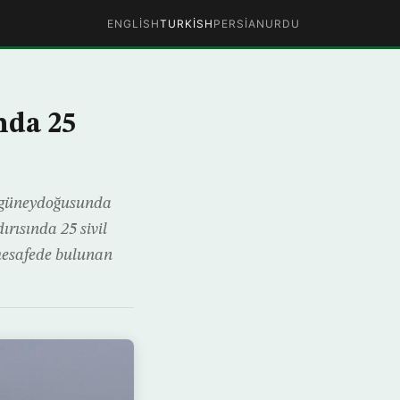
ENGLISH
TURKISH
PERSIAN
URDU
nda 25
m güneydoğusunda
ırısında 25 sivil
 mesafede bulunan