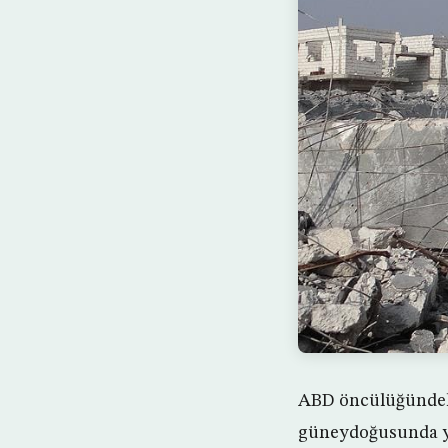
ABD öncülüğündeki
güneydoğusunda ye