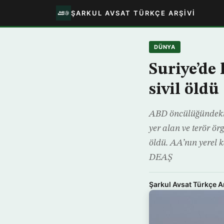
ŞARKUL AVSAT TÜRKÇE ARŞIVI
DÜNYA
Suriye’de 
sivil öldü
ABD öncülüğündeki 
yer alan ve terör ör
öldü. AA’nın yerel 
DEAŞ
Şarkul Avsat Türkçe A