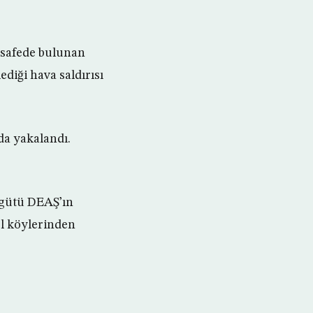
mesafede bulunan
iği hava saldırısı
da yakalandı.
örgütü DEAŞ’ın
ol köylerinden