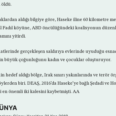
l öldü.
klardan aldığı bilgiye göre, Haseke iline 60 kilometre 
l Fadıl köyüne, ABD öncülüğündeki koalisyonun düzenled
amını yitirdi.
aatlerinde gerçekleşen saldırıya evlerinde uyuduğu esna
nin büyük çoğunluğunu kadın ve çocuklar oluşturuyor.
in hedef aldığı bölge, Irak sınırı yakınlarında ve terör 
öylerden biri. DEAŞ, 2016’da Haseke’ye bağlı Şedadi ve H
 en önemli iki kalesini kaybetmişti. AA
DÜNYA