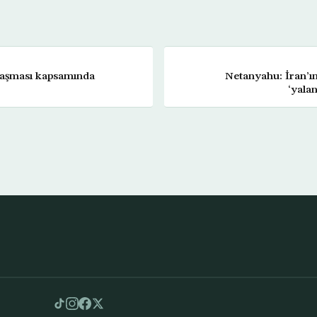
aşması kapsamında
Netanyahu: İran’ı
‘yala