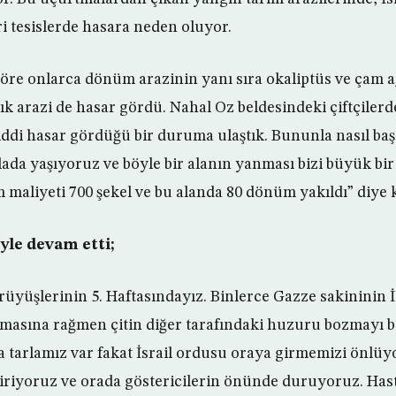
ri tesislerde hasara neden oluyor.
 göre onlarca dönüm arazinin yanı sıra okaliptüs ve çam 
 arazi de hasar gördü. Nahal Oz beldesindeki çiftçilerd
iddi hasar gördüğü bir duruma ulaştık. Bununla nasıl baş
lada yaşıyoruz ve böyle bir alanın yanması bizi büyük bir
aliyeti 700 şekel ve bu alanda 80 dönüm yakıldı” diye 
yle devam etti;
yüşlerinin 5. Haftasındayız. Binlerce Gazze sakininin İ
masına rağmen çitin diğer tarafındaki huzuru bozmayı ba
la tarlamız var fakat İsrail ordusu oraya girmemizi önlüy
giriyoruz ve orada göstericilerin önünde duruyoruz. Has