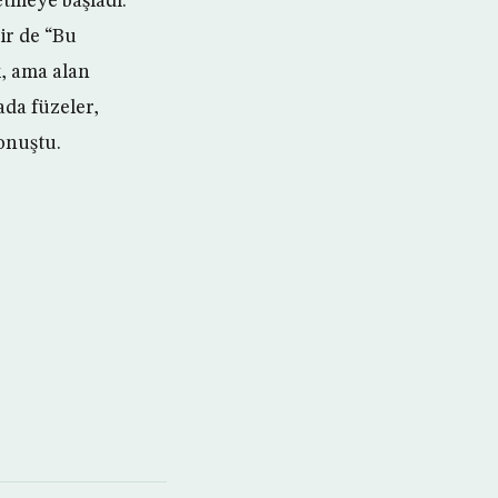
etmeye başladı.
ir de “Bu
, ama alan
ada füzeler,
onuştu.