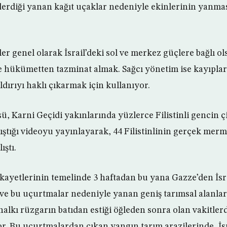
derdiği yanan kağıt uçaklar nedeniyle ekinlerinin yanma
ler genel olarak İsrail’deki sol ve merkez güçlere bağlı ol
e hükümetten tazminat almak. Sağcı yönetim ise kayıpları 
ldırıyı haklı çıkarmak için kullanıyor.
sü, Karni Geçidi yakınlarında yüzlerce Filistinli gencin ç
lıştığı videoyu yayınlayarak, 44 Filistinlinin gerçek merm
ıştı.
n şikayetlerinin temelinde 3 haftadan bu yana Gazze’den İsr
e bu uçurtmalar nedeniyle yanan geniş tarımsal alanlar 
alkı rüzgarın batıdan estiği öğleden sonra olan vakitlerd
r. Bu uçurtmalardan çıkan yangın tarım arazilerinde, İs