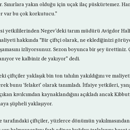
r. Sınırlara yakın olduğu için uçak ilaç püskürtemez. Ham
r var bu çok korkutucu.”
esi yetkililerinden Negev’deki tarım müdürü Avigdor Hal
iyeti hakkında “Bir çiftçi olarak, ne eklediğinizi görü
amasını izliyorsunuz. Sezon boyunca bir şey ürettiniz.
nıyor ve kalbiniz de yakıyor” dedi.
ki çiftçiler yaklaşık bin ton tahılın yakıldığını ve maliye
ek bunu ‘felaket’ olarak tanımladı. İtfaiye yetkileri, ya
ıkan kıvılcımdan kaynaklandığını açıkladı ancak Kibbut
maya şüpheli yaklaşıyor.
 tarafındaki çiftçiler, yüzlerce dönümün yakılmasından