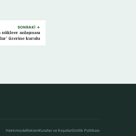
SONRAKI →
n nükleer anlaşması
nlar’ üzerine kurulu
Hakkımızda
Reklam
Kurallar ve Koşullar
Gizlilik Politikası