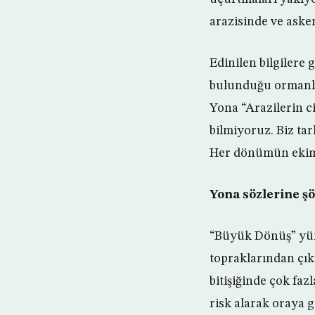
arazisinde ve aske
Edinilen bilgilere
bulunduğu ormanlık
Yona “Arazilerin c
bilmiyoruz. Biz tar
Her dönümün ekim m
Yona sözlerine şö
“Büyük Dönüş” yürü
topraklarından çık
bitişiğinde çok faz
risk alarak oraya 