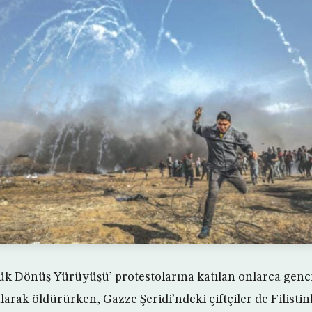
ük Dönüş Yürüyüşü’ protestolarına katılan onlarca genc
arak öldürürken, Gazze Şeridi’ndeki çiftçiler de Filistinl