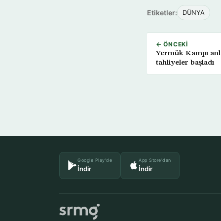
Etiketler:
DÜNYA
← ÖNCEKI
Yermük Kampı anl
tahliyeler başladı
Google Play'de
App Store'dan
İndir
İndir