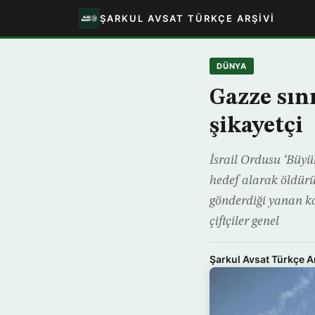
ŞARKUL AVSAT TÜRKÇE ARŞIVI
DÜNYA
Gazze sını
şikayetçi
İsrail Ordusu ‘Büyü
hedef alarak öldürür
gönderdiği yanan ka
çiftçiler genel
Şarkul Avsat Türkçe A