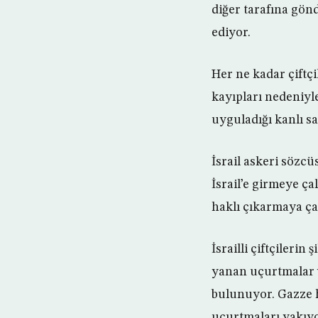
diğer tarafına gön
ediyor.
Her ne kadar çiftçi
kayıpları nedeniyl
uyguladığı kanlı sa
İsrail askeri sözcü
İsrail’e girmeye ça
haklı çıkarmaya çal
İsrailli çiftçileri
yanan uçurtmalar v
bulunuyor. Gazze h
uçurtmaları yakıyo