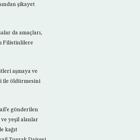
sından şikayet
salar da amaçları,
Filistinlilere
itleri aşmaya ve
i ile öldürmesini
ail’e gönderilen
ve yeşil alanlar
e kağıt
rail Toprak Dairesi