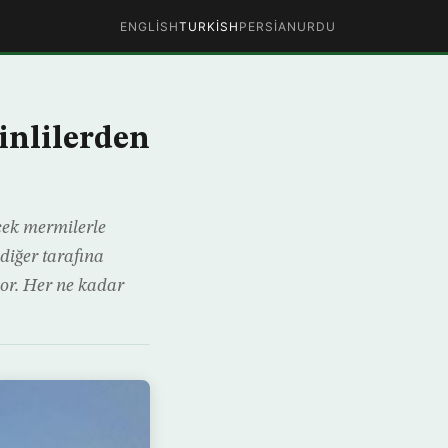
ENGLISH
TURKISH
PERSIAN
URDU
tinlilerden
çek mermilerle
 diğer tarafına
or. Her ne kadar