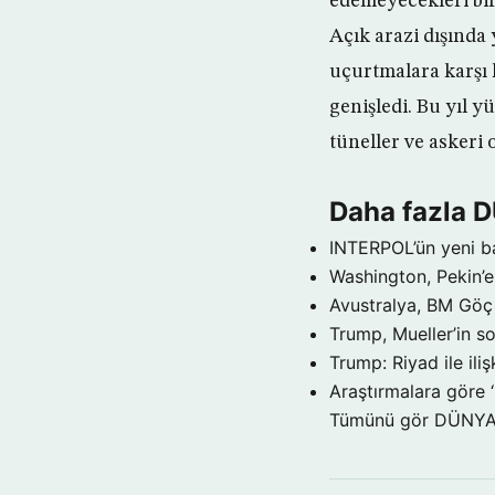
edemeyecekleri bir
Açık arazi dışında
uçurtmalara karşı
genişledi. Bu yıl 
tüneller ve askeri
Daha fazla 
INTERPOL’ün yeni b
Washington, Pekin’e 
Avustralya, BM Göç 
Trump, Mueller’in so
Trump: Riyad ile il
Araştırmalara göre 
Tümünü gör DÜNY