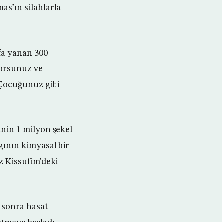
as’ın silahlarla
fa yanan 300
yorsunuz ve
 Çocuğunuz gibi
tinin 1 milyon şekel
ngının kimyasal bir
z Kissufim’deki
 sonra hasat