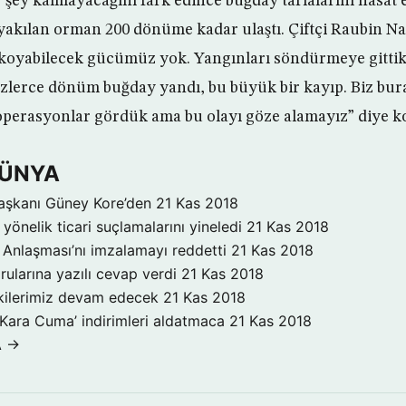
 şey kalmayacağını fark edince buğday tarlalarını hasat 
 yakılan orman 200 dönüme kadar ulaştı. Çiftçi Raubin Na
 koyabilecek gücümüz yok. Yangınları söndürmeye gittik
yüzlerce dönüm buğday yandı, bu büyük bir kayıp. Biz bur
 operasyonlar gördük ama bu olayı göze alamayız” diye k
DÜNYA
aşkanı Güney Kore’den
21 Kas 2018
yönelik ticari suçlamalarını yineledi
21 Kas 2018
Anlaşması’nı imzalamayı reddetti
21 Kas 2018
rularına yazılı cevap verdi
21 Kas 2018
işkilerimiz devam edecek
21 Kas 2018
‘Kara Cuma’ indirimleri aldatmaca
21 Kas 2018
A →