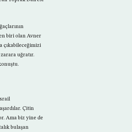
ağaçlarının
en biri olan Avner
a çıkabileceğimizi
 zarara uğratır.
konuştu.
srail
şardılar. Çitin
or. Ama biz yine de
talık bulaşan