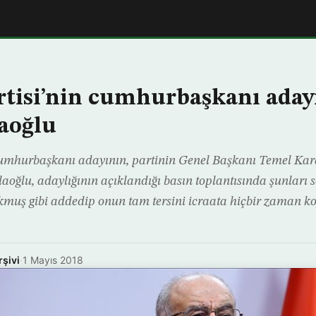
rtisi’nin cumhurbaşkanı aday
aoğlu
 cumhurbaşkanı adayının, partinin Genel Başkanı Temel Ka
aoğlu, adaylığının açıklandığı basın toplantısında şunları s
okmuş gibi addedip onun tam tersini icraata hiçbir zaman k
rşivi
·
1 Mayıs 2018