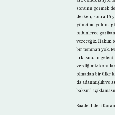
arz etmek istiyorum
sonunu görmek deme
derken, sonra 15 yıl
yönetme yoluna gide
onbinlerce gariban
vereceğiz. Hakim t
bir teminatı yok.
arkasından gelenin
verdiğimiz konular
olmadan bir ülke k
da adanmışlık ve as
baksın” açıklamas
Saadet lideri Kara