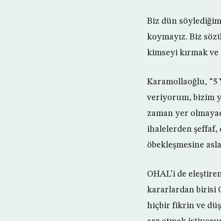
Biz dün söylediğim
koymayız. Biz söz
kimseyi kırmak ve 
Karamollaoğlu, “5 
veriyorum, bizim y
zaman yer olmayaca
ihalelerden şeffaf
öbekleşmesine asla
OHAL’i de eleştiren
kararlardan birisi
hiçbir fikrin ve d