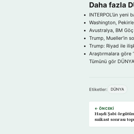
Daha fazla 
INTERPOL’ün yeni b
Washington, Pekin’e 
Avustralya, BM Göç 
Trump, Mueller’in so
Trump: Riyad ile il
Araştırmalara göre 
Tümünü gör DÜNY
Etiketler:
DÜNYA
← ÖNCEKI
Haşdi Şabi örgütü
suikast sonrası top