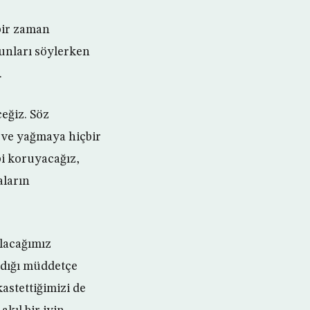
bir zaman
unları söylerken
.
eğiz. Söz
 ve yağmaya hiçbir
bi koruyacağız,
aların
alacağımız
adığı müddetçe
astettiğimizi de