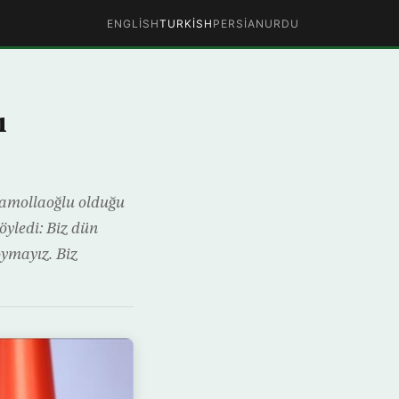
ENGLISH
TURKISH
PERSIAN
URDU
ı
ramollaoğlu olduğu
öyledi: Biz dün
oymayız. Biz