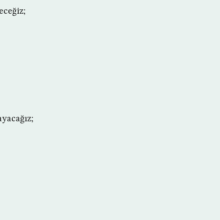
eceğiz;
ayacağız;