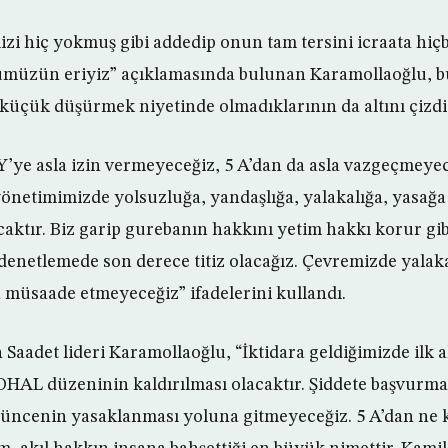
izi hiç yokmuş gibi addedip onun tam tersini icraata hiç
ümüzün eriyiz” açıklamasında bulunan Karamollaoğlu, b
küçük düşürmek niyetinde olmadıklarının da altını çizdi
Y’ye asla izin vermeyeceğiz, 5 A’dan da asla vazgeçmeyec
önetimimizde yolsuzluğa, yandaşlığa, yalakalığa, yasağa
ktır. Biz garip gurebanın hakkını yetim hakkı korur gi
, denetlemede son derece titiz olacağız. Çevremizde yalak
 müsaade etmeyeceğiz” ifadelerini kullandı.
 Saadet lideri Karamollaoğlu, “İktidara geldiğimizde ilk 
 OHAL düzeninin kaldırılması olacaktır. Şiddete başvurm
üşüncenin yasaklanması yoluna gitmeyeceğiz. 5 A’dan ne k