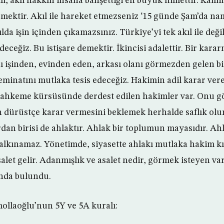
, akıl hakkın insana bahşettiği en büyük nimettir. Kamil a
ktir. Akıl ile hareket etmezseniz ‘15 günde Şam’da nam
da işin içinden çıkamazsınız. Türkiye’yi tek akıl ile değil,
ceğiz. Bu istişare demektir. İkincisi adalettir. Bir karar
ı işinden, evinden eden, arkası olanı görmezden gelen bi
eminatını mutlaka tesis edeceğiz. Hakimin adil karar vere
 Mahkeme kürsüsünde derdest edilen hakimler var. Onu 
 dürüstçe karar vermesini beklemek herhalde saflık olu
dan birisi de ahlaktır. Ahlak bir toplumun mayasıdır. Ah
alkınamaz. Yönetimde, siyasette ahlakı mutlaka hakim k
alet gelir. Adanmışlık ve asalet nedir, görmek isteyen var
ında bulundu.
mollaoğlu’nun 5Y ve 5A kuralı: