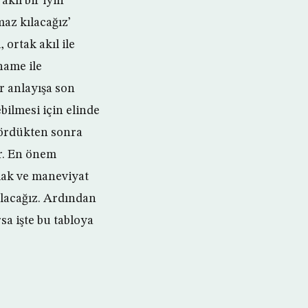
kıl bir iyin
az kılacağız’
 ortak akıl ile
name ile
r anlayışa son
bilmesi için elinde
gördükten sonra
r. En önem
lak ve maneviyat
ılacağız. Ardından
sa işte bu tabloya