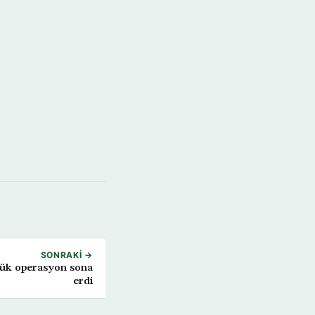
SONRAKI →
yük operasyon sona
erdi