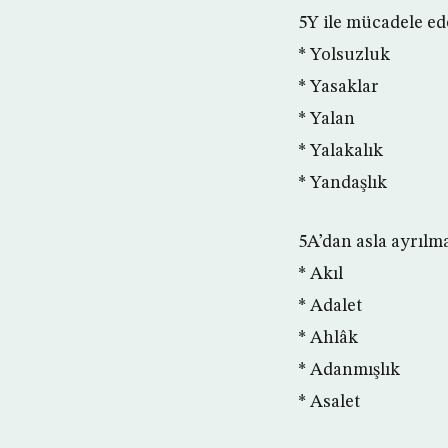
5Y ile mücadele ed
* Yolsuzluk
* Yasaklar
* Yalan
* Yalakalık
* Yandaşlık
5A’dan asla ayrılm
* Akıl
* Adalet
* Ahlâk
* Adanmışlık
* Asalet