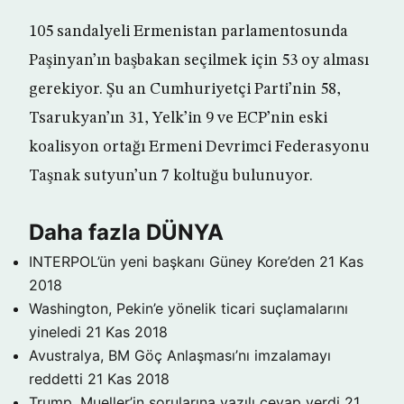
105 sandalyeli Ermenistan parlamentosunda
Paşinyan’ın başbakan seçilmek için 53 oy alması
gerekiyor. Şu an Cumhuriyetçi Parti’nin 58,
Tsarukyan’ın 31, Yelk’in 9 ve ECP’nin eski
koalisyon ortağı Ermeni Devrimci Federasyonu
Taşnak sutyun’un 7 koltuğu bulunuyor.
Daha fazla DÜNYA
INTERPOL’ün yeni başkanı Güney Kore’den
21 Kas
2018
Washington, Pekin’e yönelik ticari suçlamalarını
yineledi
21 Kas 2018
Avustralya, BM Göç Anlaşması’nı imzalamayı
reddetti
21 Kas 2018
Trump, Mueller’in sorularına yazılı cevap verdi
21