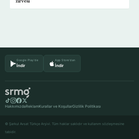
zirvesi
Google Play'de
App Store'dan
İndir
İndir
Hakkımızda
Reklam
Kurallar ve Koşullar
Gizlilik Politikası
© Şarkul Avsat Türkçe Arşivi. Tüm haklar saklıdır ve kullanım sözleşmesine
tabidir.