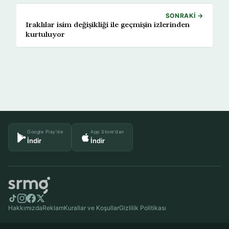
SONRAKI →
Iraklılar isim değişikliği ile geçmişin izlerinden
kurtuluyor
Google Play'de
App Store'dan
İndir
İndir
Hakkımızda
Reklam
Kurallar ve Koşullar
Gizlilik Politikası