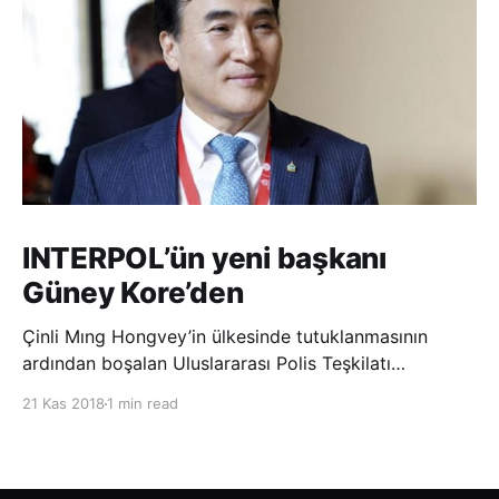
INTERPOL’ün yeni başkanı
Güney Kore’den
Çinli Mıng Hongvey’in ülkesinde tutuklanmasının
ardından boşalan Uluslararası Polis Teşkilatı
(INTERPOL) Başkanlığına Güney Koreli Kim Jong Yang
21 Kas 2018
1 min read
seçildi. INTERPOL Genel Kurulu’nun Dubai’deki
toplantısında yapılan seçimde, oyların 3’te 2’sini
kazanan Kim, teşkilatın yeni