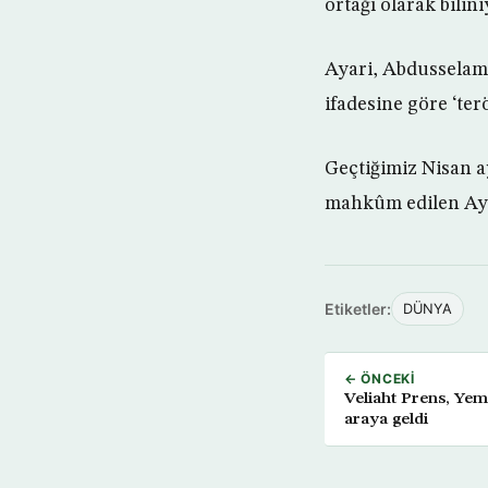
ortağı olarak bilini
Ayari, Abdusselam 
ifadesine göre ‘ter
Geçtiğimiz Nisan a
mahkûm edilen Aya
Etiketler:
DÜNYA
← ÖNCEKI
Veliaht Prens, Yem
araya geldi