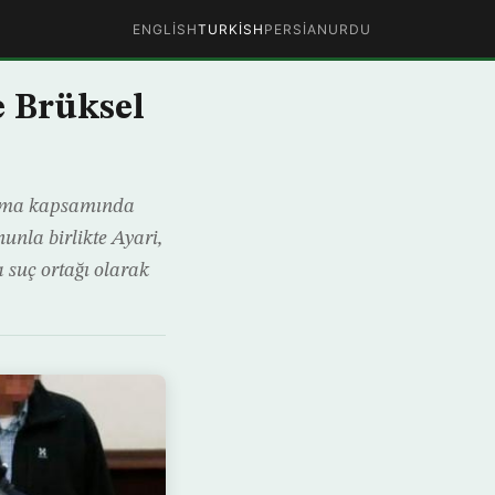
ENGLISH
TURKISH
PERSIAN
URDU
e Brüksel
şturma kapsamında
unla birlikte Ayari,
 suç ortağı olarak