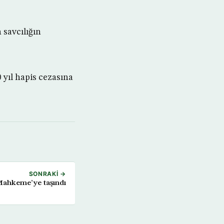
 savcılığın
 yıl hapis cezasına
SONRAKI →
 Mahkeme’ye taşındı