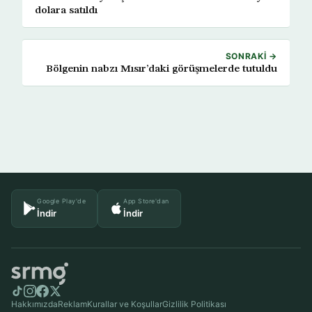
dolara satıldı
SONRAKI →
Bölgenin nabzı Mısır’daki görüşmelerde tutuldu
Google Play'de
App Store'dan
İndir
İndir
Hakkımızda
Reklam
Kurallar ve Koşullar
Gizlilik Politikası