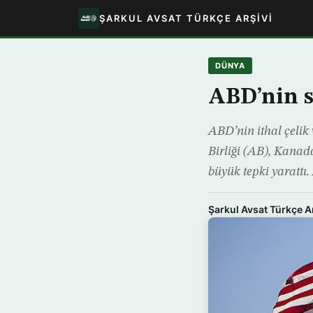
ŞARKUL AVSAT TÜRKÇE ARŞIVI
DÜNYA
ABD’nin s
ABD’nin ithal çelik
Birliği (AB), Kanad
büyük tepki yarattı
Şarkul Avsat Türkçe A