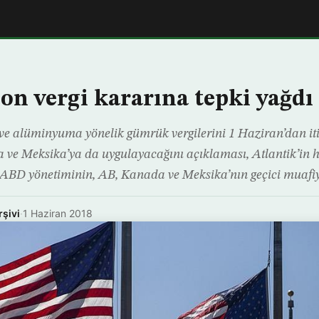
on vergi kararına tepki yağdı
 ve alüminyuma yönelik gümrük vergilerini 1 Haziran’dan i
a ve Meksika’ya da uygulayacağını açıklaması, Atlantik’in h
. ABD yönetiminin, AB, Kanada ve Meksika’nın geçici muafiy
rşivi
·
1 Haziran 2018