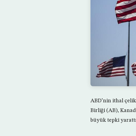
ABD’nin ithal çeli
Birliği (AB), Kana
büyük tepki yarattı