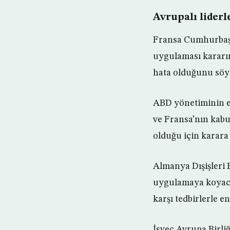
Avrupalı lider
Fransa Cumhurbaşk
uygulaması kararı
hata olduğunu söyl
ABD yönetiminin e
ve Fransa’nın kabul
olduğu için karara 
Almanya Dışişleri 
uygulamaya koyaca
karşı tedbirlerle 
İsveç Avrupa Birli