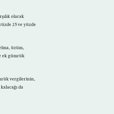
şılık olarak
yüzde 25 ve yüzde
 elma, üzüm,
ine ek gümrük
rük vergilerinin,
 kalacağı da