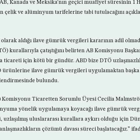
B, Kanada ve Meksika’nın geçici muafiyet süresinin 1 H
n çelik ve alüminyum tarifelerine tabi tutulacağını açıkl
 olarak aldığı ilave gümrük vergileri kararının adil olma
Ö) kurallarıyla çatıştığını belirten AB Komisyonu Başk
 ticareti için kötü bir gündür. ABD bize DTÖ uzlaşmazlı
ürünlerine ilave gümrük vergileri uygulamaktan başka
rlendirmesinde bulundu.
B) Komisyonu Ticaretten Sorumlu Üyesi Cecilia Malmstr
minyuma yönelik uygulamaya koyacağı ilave gümrük vergil
, uzlaşılmış uluslararası kurallara aykırı olduğu için Dü
laşmazlıkların çözümü davası süreci başlatacağız.” ifad