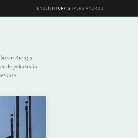
ENGLISH
TURKISH
PERSIAN
URDU
tibaren Avrupa
er iki yakasında
et süre