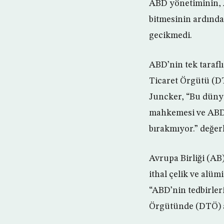
ABD yönetiminin, A
bitmesinin ardında
gecikmedi.
ABD’nin tek taraflı
Ticaret Örgütü (DT
Juncker, “Bu dünya
mahkemesi ve ABD 
bırakmıyor.” değe
Avrupa Birliği (A
ithal çelik ve alü
“ABD’nin tedbirleri
Örgütünde (DTÖ) an