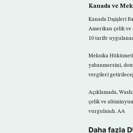
Kanada ve Meks
Kanada Dışişleri B
Amerikan çelik ve
10 tarife uygulanac
Meksika Hükümeti’
yabanmersini, domu
vergileri getirileceğ
Açıklamada, Washin
çelik ve alüminyum
vurgulandı. AA
Daha fazla 