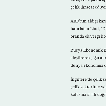
çelik ihracat ediyo
ABD’nin aldığı ka
hatırlatan Lind, ”
oranda ek vergi koy
Rusya Ekonomik Ka
eleştirerek, “Şu a
dünya ekonomisi de
İngiltere’de çelik
çelik sektörüne yön
kafasına silah do