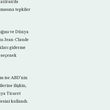
aziran’da
amasına tepkiler
dığını ve Dünya
anı Jean-Claude
kları giderme
 seçenek
öm ise ABD’nin
erine ilişkin,
nya Ticaret
esini kullandı.