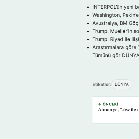
INTERPOL’ün yeni b
Washington, Pekin’e 
Avustralya, BM Göç 
Trump, Mueller’in so
Trump: Riyad ile il
Araştırmalara göre 
Tümünü gör DÜNY
Etiketler:
DÜNYA
← ÖNCEKI
Almanya, Löw ile d