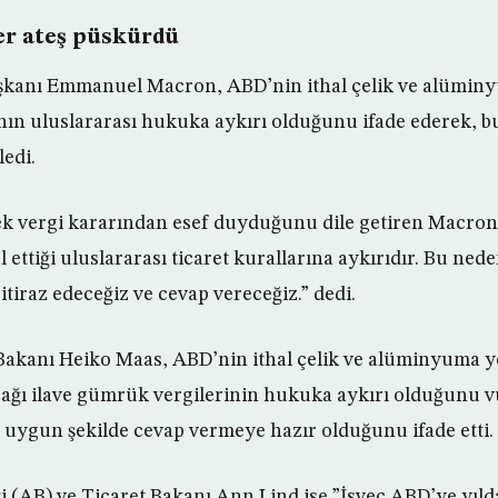
ler ateş püskürdü
anı Emmanuel Macron, ABD’nin ithal çelik ve alüminy
nın uluslararası hukuka aykırı olduğunu ifade ederek, 
edi.
k vergi kararından esef duyduğunu dile getiren Macron
 ettiği uluslararası ticaret kurallarına aykırıdır. Bu ne
itiraz edeceğiz ve cevap vereceğiz.” dedi.
Bakanı Heiko Maas, ABD’nin ithal çelik ve alüminyuma y
ğı ilave gümrük vergilerinin hukuka aykırı olduğunu 
en uygun şekilde cevap vermeye hazır olduğunu ifade etti.
ği (AB) ve Ticaret Bakanı Ann Lind ise ”İsveç ABD’ye yıld