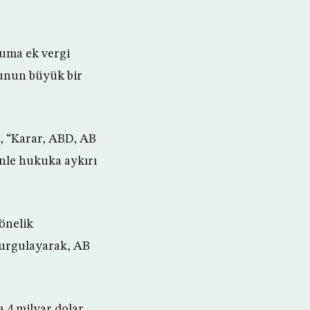
uma ek vergi
bunun büyük bir
, “Karar, ABD, AB
denle hukuka aykırı
önelik
vurgulayarak, AB
a 4 milyar dolar