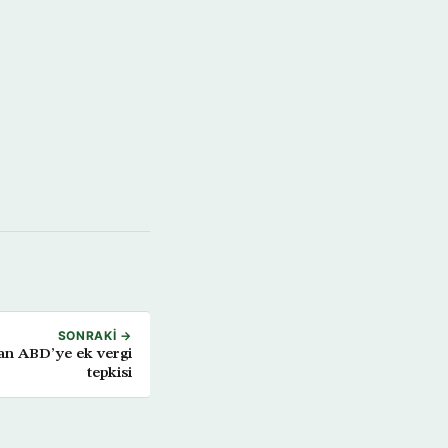
SONRAKI →
an ABD’ye ek vergi
tepkisi