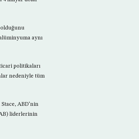
ı olduğunu
e alüminyuma aynı
ari politikaları
kalar nedeniyle tüm
h Stace, ABD’nin
AB) liderlerinin