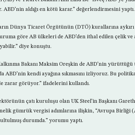
r. ABD’nin aldığı en kötü karar.” değerlendirmesini yaptı.
rarın Dünya Ticaret Örgütünün (DTÖ) kurallarına aykır
Duruma göre AB ülkeleri de ABD’den ithal edilen çelik v
abilir.” diye konuştu.
lkınma Bakanı Maksim Oreşkin de ABD’nin yürüttüğü tic
nda ABD’nin kendi ayağına sıkmasını izliyoruz. Bu politi
 zarar görüyor.” ifadelerini kullandı.
 sektörünün çatı kuruluşu olan UK Steel’in Başkanı Garet
elik gümrük vergisi adımlarına ilişkin, “Avrupa Birliği (
ğrultulmuş durumda.” yorumu yaptı.