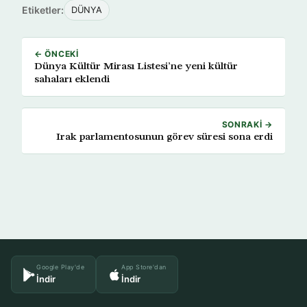
Etiketler:
DÜNYA
← ÖNCEKI
Dünya Kültür Mirası Listesi’ne yeni kültür
sahaları eklendi
SONRAKI →
Irak parlamentosunun görev süresi sona erdi
Google Play'de
App Store'dan
İndir
İndir