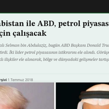
bistan ile ABD, petrol piyasa
için çalışacak
alı Selman bin Abdulaziz, bugün ABD Başkanı Donald Trump
rdi. İki lider petrol piyasasının istikrarını ele alındı. Görüş
ı ilişkiler ele alınarak, bölge ve dünyadaki gelişmeler tartışıl
rşivi
·
1 Temmuz 2018