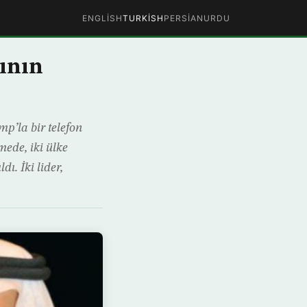
ENGLISH
TURKISH
PERSIAN
URDU
sının
’la bir telefon
mede, iki ülke
dı. İki lider,