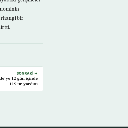
konominin
rhangi bir
rtti.
SONRAKI →
e’ye 12 gün içinde
119 tır yardım