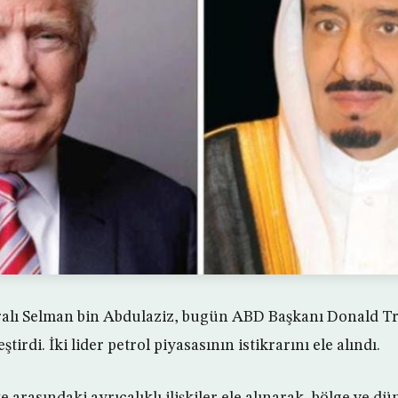
alı Selman bin Abdulaziz, bugün ABD Başkanı Donald Tru
irdi. İki lider petrol piyasasının istikrarını ele alındı.
 arasındaki ayrıcalıklı ilişkiler ele alınarak, bölge ve d