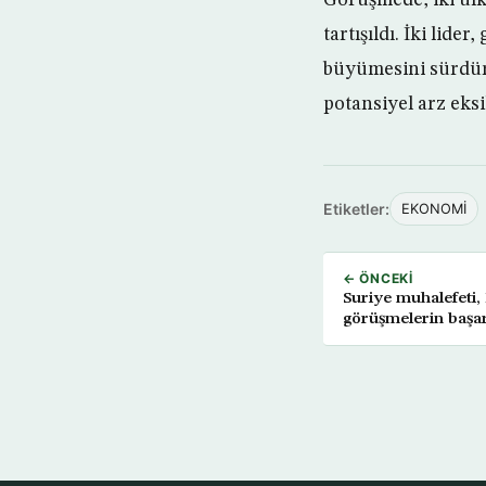
tartışıldı. İki lid
büyümesini sürdürm
potansiyel arz eksik
Etiketler:
EKONOMİ
← ÖNCEKI
Suriye muhalefeti, 
görüşmelerin başarı