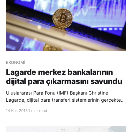
EKONOMİ
Lagarde merkez bankalarının
dijital para çıkarmasını savundu
Uluslararası Para Fonu (IMF) Başkanı Christine
Lagarde, dijital para transferi sistemlerinin gerçekten
güvenli hale gelebilmesi için tüm merkez bankalarının
14 Kas 2018
1 min read
dijital para birimi çıkarmayı düşünmesi gerektiğini
belirtti. BBC’de yer alan habere göre, Singapur’da
düzenlenen Güneydoğu Asya Ül