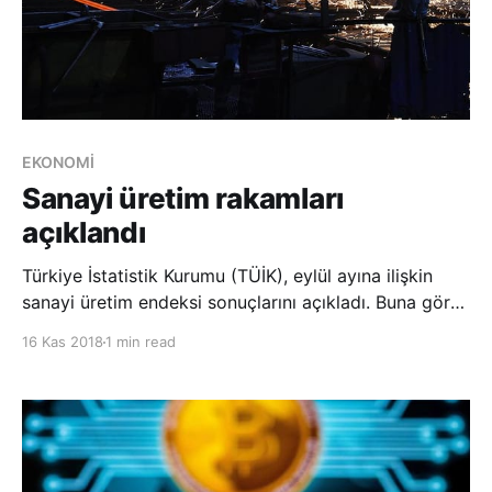
EKONOMİ
Sanayi üretim rakamları
açıklandı
Türkiye İstatistik Kurumu (TÜİK), eylül ayına ilişkin
sanayi üretim endeksi sonuçlarını açıkladı. Buna göre,
takvim etkisinden arındırılmış sanayi üretimi eylülde
16 Kas 2018
1 min read
geçen yılın aynı ayına göre yüzde 2,7 azaldı. Mevsim
ve takvim etkisinden arındırılmış sanayi üretimi de
eylülde bir önceki aya kıyasla y