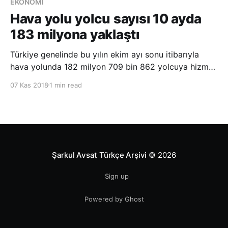
EKONOMİ
Hava yolu yolcu sayısı 10 ayda
183 milyona yaklaştı
Türkiye genelinde bu yılın ekim ayı sonu itibarıyla
hava yolunda 182 milyon 709 bin 862 yolcuya hizmet
verildi. Devlet Hava Meydanları İşletmesi (DHMİ)
07 Kas 2018
1 min read
Genel Müdürlüğü, ekim ayına ilişkin hava yolu, uçak
yolcu ve yük istatistiklerini açıkladı. Buna göre,
ekimde havalimanlarına iniş-kalkış yapan uçak
Şarkul Avsat Türkçe Arşivi
© 2026
Sign up
Powered by Ghost