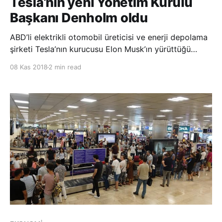
Tesla’nın yeni Yönetim Kurulu
Başkanı Denholm oldu
ABD’li elektrikli otomobil üreticisi ve enerji depolama
şirketi Tesla’nın kurucusu Elon Musk’ın yürüttüğü
Yönetim Kurulu Başkanlığı görevine Robyn Denholm
08 Kas 2018
2 min read
getirildi. ABD’li elektrikli otomobil üreticisi ve enerji
depolama şirketi Tesla’nın kurucusu Musk, hakkındaki
yols