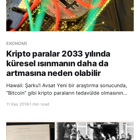
EKONOMİ
Kripto paralar 2033 yılında
küresel ısınmanın daha da
artmasına neden olabilir
Hawaii: Şarku’l Avsat Yeni bir araştırma sonucunda,
“Bitcoin” gibi kripto paraların tedavülde olmasının
2033 yılına kadar küresel ısınmayı iki santigrat derece
11 Kas 2018
1 min read
artıracak kadar emisyon artışına yol açabileceği
uyarısında bulunuldu. Nature Climate Change
dergisinde yayınlanan araştırma, kripto para iç