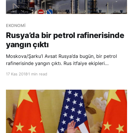
EKONOMİ
Rusya’da bir petrol rafinerisinde
yangın çıktı
Moskova/Şarku’l Avsat Rusya’da bugün, bir petrol
rafinerisinde yangın çıktı. Rus itfaiye ekipleri
tarafından yapılan açıklamada yangının kısa sürede
17 Kas 2018
1 min read
kontrol altına alındığı belirtildi. Rusya Acil Durum
Bakanlığı tarafından yapılan açıklamada, yangının 3
buçuk saat sürdüğü belirtilerek, can ve mal ka