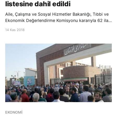
listesine dahil edildi
Aile, Çalışma ve Sosyal Hizmetler Bakanlığı, Tıbbi ve
Ekonomik Değerlendirme Komisyonu kararıyla 62 ilacı
bedeli ödenecek ilaçlar listesine dahil etti. Geri
14 Kas 2018
ödeme listesine eklenen 62 ilaç arasında kalp, KOAH,
HIV, Parkinson, Alzaymır ve ülser tedavisinde
kullanılan ilaçlar da yer aldı. AA
EKONOMİ