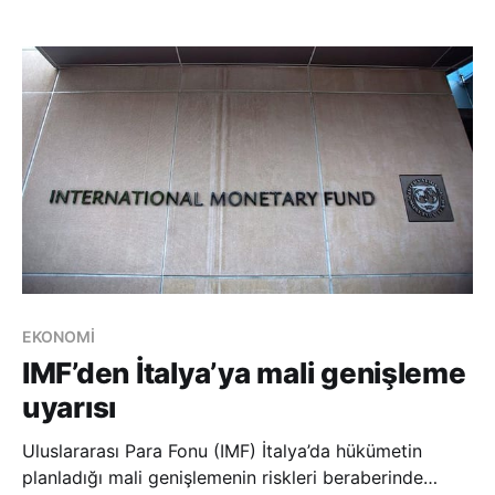
Çin’e karşı aralarındaki işbirliğini güçlendirmeye
çalışıyor. Bu işbirliklerinden biri de şu ana kadar pekte
ilgi görmeyen Hindistan, Endonezya ve Avu
EKONOMİ
IMF’den İtalya’ya mali genişleme
uyarısı
Uluslararası Para Fonu (IMF) İtalya’da hükümetin
planladığı mali genişlemenin riskleri beraberinde