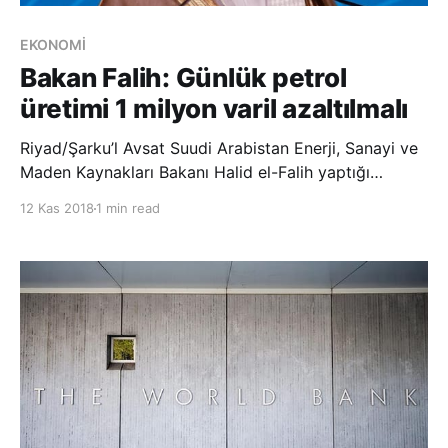
EKONOMİ
Bakan Falih: Günlük petrol
üretimi 1 milyon varil azaltılmalı
Riyad/Şarku’l Avsat Suudi Arabistan Enerji, Sanayi ve
Maden Kaynakları Bakanı Halid el-Falih yaptığı
açıklamada, yapılan analizlerin günlük petrol
12 Kas 2018
1 min read
üretiminin Ekim ayı seviyesinden bir milyon varil
azaltılması gerektiğine işaret etti. Piyasanın
dengelenmesi için gereken her şeyin yapılması
konusundak