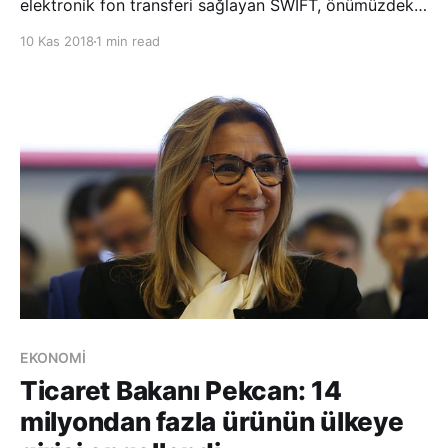
elektronik fon transferi sağlayan SWIFT, önümüzdeki
hafta başında bazı İran bankalarının erişimini
10 Kas 2018
1 min read
keseceğini duyurdu. SWIFT Başkanı Gottfried
Leibbrandt, dün konu ile ilgili yaptığı açıklamada,
“Küresel finans sisteminin istikrarı ve bütünlüğü içi
EKONOMİ
Ticaret Bakanı Pekcan: 14
milyondan fazla ürünün ülkeye