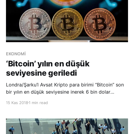
EKONOMİ
‘Bitcoin’ yılın en düşük
seviyesine geriledi
Londra/Şarku’l Avsat Kripto para birimi “Bitcoin” son
bir yılın en düşük seviyesine inerek 6 bin dolar
bandını kırdı. Bitcoin’deki düşüş diğer kripto para
15 Kas 2018
1 min read
birimlerinin de değer kaybetmesine neden oldu.
Bitcoin son olarak yüzde 12.07’lik düşüşle 5 bin 505
dolara geriledi. En çok işlem gören diğer kri