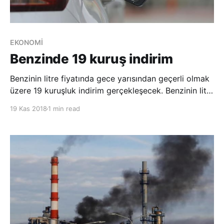
EKONOMİ
Benzinde 19 kuruş indirim
Benzinin litre fiyatında gece yarısından geçerli olmak
üzere 19 kuruşluk indirim gerçekleşecek. Benzinin litre
fiyatında gece yarısından geçerli olmak üzere 19
19 Kas 2018
1 min read
kuruşluk indirim gerçekleşecek. Enerji Petrol Gaz
İkmal İstasyonları İşveren Sendikasından (EPGİS)
alınan bilgiye göre, söz konusu indirim b