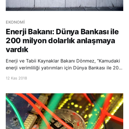
EKONOMİ
Enerji Bakanı: Dünya Bankası ile
200 milyon dolarlık anlaşmaya
vardık
Enerji ve Tabii Kaynaklar Bakanı Dönmez, “Kamudaki
enerji verimliliği yatırımları için Dünya Bankası ile 200
milyon dolarlık bir anlaşmaya vardık.” dedi. Enerji ve
12 Kas 2018
Tabii Kaynaklar Bakanı Fatih Dönmez, Enerji
Verimliliği Derneği 5. Olağanüstü Genel Kurul
Toplantısı’na katıldı. Dönme