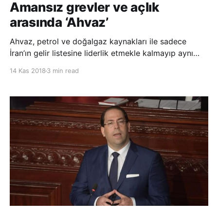
Amansız grevler ve açlık
arasında ‘Ahvaz’
Ahvaz, petrol ve doğalgaz kaynakları ile sadece
İran’ın gelir listesine liderlik etmekle kalmayıp aynı
şekilde İran’da işçi grevlerinin gerçekleştiği kentler
14 Kas 2018
3 min read
arasında birinci sırada yer alıyor. İşçiler aylardır
maaşlarını alamıyor “Geçtiğimiz yıl büyüğüyle
küçüğüyle sayıları 500’ü aşan işçi pr