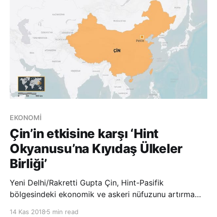
EKONOMİ
Çin’in etkisine karşı ‘Hint
Okyanusu’na Kıyıdaş Ülkeler
Birliği’
Yeni Delhi/Rakretti Gupta Çin, Hint-Pasifik
bölgesindeki ekonomik ve askeri nüfuzunu artırma
çalışmalarına aralıksız devam ederken birçok ülke,
14 Kas 2018
5 min read