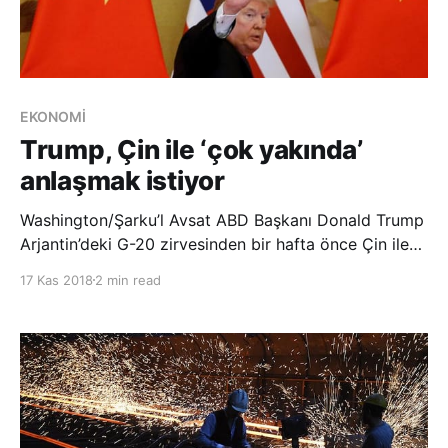
EKONOMİ
Trump, Çin ile ‘çok yakında’
anlaşmak istiyor
Washington/Şarku’l Avsat ABD Başkanı Donald Trump
Arjantin’deki G-20 zirvesinden bir hafta önce Çin ile
çok yakında ticaret anlaşması yapabileceğini ve ithal
17 Kas 2018
2 min read
Çin mallarına ilave gümrük vergisi getirilmesinin
gerekli olmadığını söyledi. Trump, “Çin bir anlaşmaya
varmak istiyor. Bize yapma