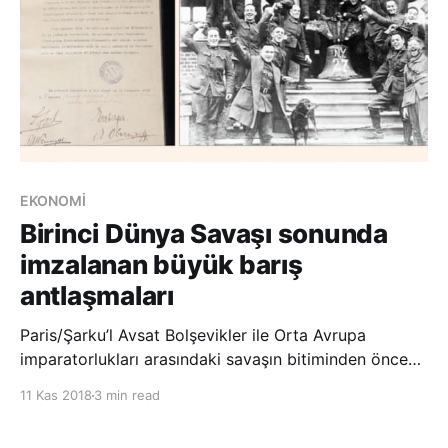
EKONOMİ
Birinci Dünya Savaşı sonunda
imzalanan büyük barış
antlaşmaları
Paris/Şarku’l Avsat Bolşevikler ile Orta Avrupa
imparatorlukları arasındaki savaşın bitiminden önce
imzalanan Brest Litovsk Barış Antlaşması’ndan
11 Kas 2018
3 min read
Türkiye ile Temmuz 1923’te imzalanan Lozan Barış
Anlaşması’na bir biriyle savaşan güçler arasında en az