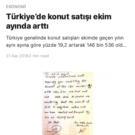
EKONOMİ
Türkiye’de konut satışı ekim
ayında arttı
Türkiye genelinde konut satışları ekimde geçen yılın
aynı ayına göre yüzde 19,2 artarak 146 bin 536 oldu.
Türkiye genelinde ekim ayında 146 bin 536 konut
21 Kas 2018
2 min read
satışı gerçekleştirildi. Ekimde satılan konut sayısı bir
önceki aya göre yüzde 15,1, geçen yılın aynı ayına
göre yüzde 19,2 arttı. Türkiye İstatis