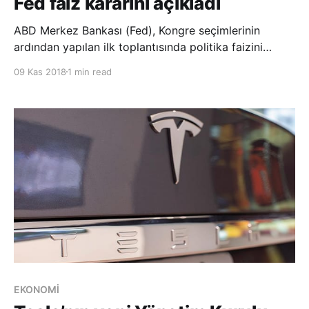
Fed faiz kararını açıkladı
ABD Merkez Bankası (Fed), Kongre seçimlerinin
ardından yapılan ilk toplantısında politika faizini
yüzde 2-2,25 aralığında sabit tuttu. ABD Merkez
09 Kas 2018
1 min read
Bankası’nın (Fed), para politikasını belirleyen Federal
Açık Piyasa Komitesinin (FOMC) iki günlük kasım
toplantısı beklendiği gibi olaysız sona erdi
EKONOMİ