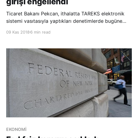
girişi engellendi
Ticaret Bakanı Pekcan, ithalatta TAREKS elektronik
sistemi vasıtasıyla yaptıkları denetimlerde bugüne
kadar uygunsuz olduğu tespit edilen 14 milyondan
09 Kas 2018
6 min read
fazla ürünün ülkeye girişini engellediklerini açıkladı.
Ticaret Bakanı Ruhsar Pekcan, Bakanlığın 2019 yılı
bütçesinin görüşüldüğü TBMM Plan ve Bütçe
EKONOMİ