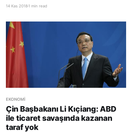
getireceği ve ülke ekonomisini ters şoklara
14 Kas 2018
1 min read
kırılganlaştıracağı uyarısında bulundu. IMF’den yapılan
yazılı açıklamada, İtalyan ekonomisine yönelik yıllık
değerlendirme niteliği taşıyan 4. M
EKONOMİ
Çin Başbakanı Li Kıçiang: ABD
ile ticaret savaşında kazanan
taraf yok