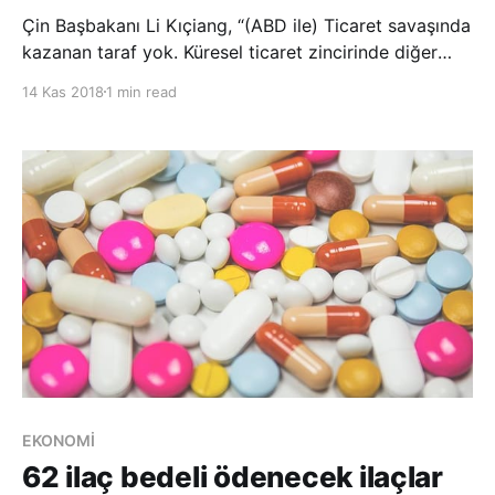
Çin Başbakanı Li Kıçiang, “(ABD ile) Ticaret savaşında
kazanan taraf yok. Küresel ticaret zincirinde diğer
ülkeleri etkileyebilecek aksaklıklar görmek
14 Kas 2018
1 min read
istemiyoruz.” dedi. Çin Başbakanı Li Kıçiang, ABD ile
yaşanan ticaret savaşının kazananı olmadığını söyledi.
Li, Singapur’da düzenl
EKONOMİ
62 ilaç bedeli ödenecek ilaçlar