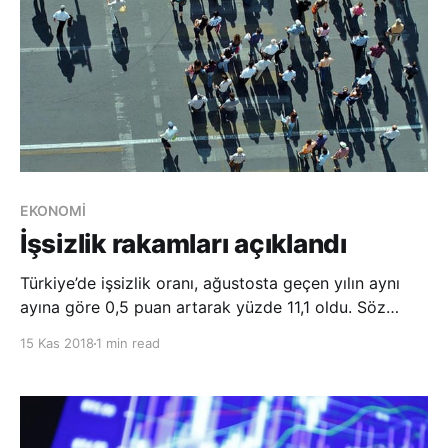
EKONOMİ
İşsizlik rakamları açıklandı
Türkiye’de işsizlik oranı, ağustosta geçen yılın aynı
ayına göre 0,5 puan artarak yüzde 11,1 oldu. Söz
konusu dönemde işsiz sayısı 266 bin kişilik artışla 3
15 Kas 2018
1 min read
milyon 670 bin kişi olarak kayıtlara geçti. Türkiye
İstatistik Kurumu (TÜİK), ağustos ayına ilişkin iş gücü
istatistiklerini açıkladı. Bu