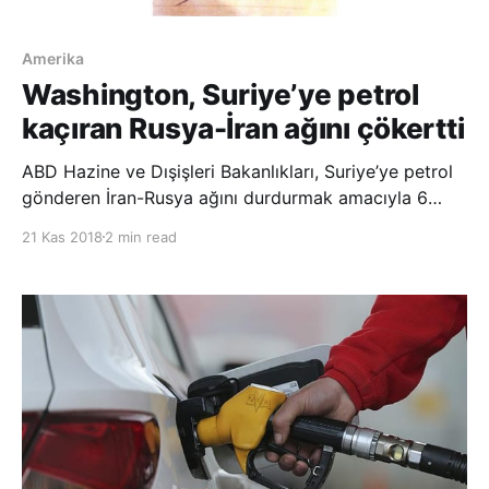
Amerika
Washington, Suriye’ye petrol
kaçıran Rusya-İran ağını çökertti
ABD Hazine ve Dışişleri Bakanlıkları, Suriye’ye petrol
gönderen İran-Rusya ağını durdurmak amacıyla 6
İranlı ve 3 kuruluşu yaptırım listesine aldı.
21 Kas 2018
2 min read
Bakanlıklardan yapılan açıklamada, Rus şirketlerin
petrol ağı sayesinde İran’dan milyonlarca varil petrolü
Suriye’ye kaçırdığı belirtildi. ABD yönetimi,