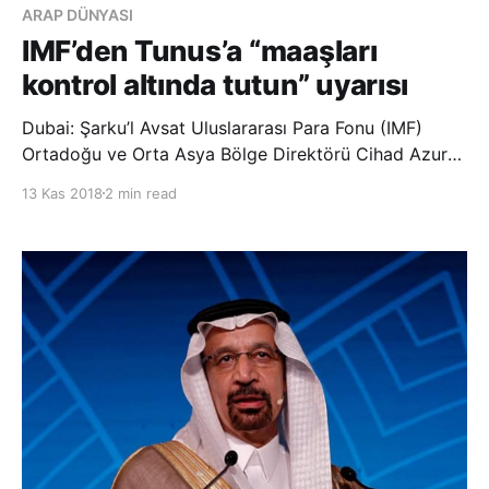
ARAP DÜNYASI
IMF’den Tunus’a “maaşları
kontrol altında tutun” uyarısı
Dubai: Şarku’l Avsat Uluslararası Para Fonu (IMF)
Ortadoğu ve Orta Asya Bölge Direktörü Cihad Azur
yaptığı açıklamada, Tunus’un ciddi borç sorunlarından
13 Kas 2018
2 min read
kurtulması için kamu çalışanlarının maaşlarını “kontrol
altında tutması” gerektiği konusunda uyardı. Uyarı,
hükümetin, devlete bağlı şirketle