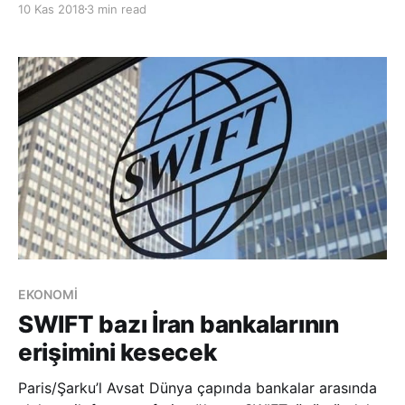
10 Kas 2018
3 min read
noktasında Pekin’in desteğini sağlamak için
kararlılıkla hareket ettiğini söyledi. Pompeo, ayrıca
Çin tarafı ile yaptığı görüşmelerde İran’ın nükleer füze
pro
EKONOMİ
SWIFT bazı İran bankalarının
erişimini kesecek
Paris/Şarku’l Avsat Dünya çapında bankalar arasında