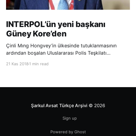
INTERPOL’ün yeni başkanı
Güney Kore’den
Çinli Mıng Hongvey’in ülkesinde tutuklanmasının
ardından boşalan Uluslararası Polis Teşkilatı
(INTERPOL) Başkanlığına Güney Koreli Kim Jong Yang
21 Kas 2018
1 min read
seçildi. INTERPOL Genel Kurulu’nun Dubai’deki
toplantısında yapılan seçimde, oyların 3’te 2’sini
kazanan Kim, teşkilatın yeni
Şarkul Avsat Türkçe Arşivi
© 2026
Sign up
Powered by Ghost